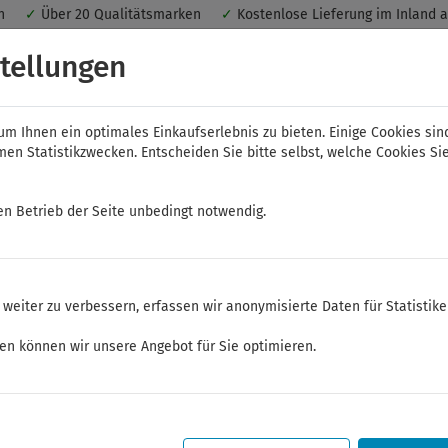
nen
✓
Über 20 Qualitätsmarken
✓
Kostenlose Lieferung im Inland 
 ein optimales Einkaufserlebnis. Dabei werden beispielsweise die Se
tellungen
peichert. Ohne Cookies ist der Funktionsumfang des Online-Shops ein
m Ihnen ein optimales Einkaufserlebnis zu bieten. Einige Cookies sin
n Statistikzwecken. Entscheiden Sie bitte selbst, welche Cookies Sie
en Betrieb der Seite unbedingt notwendig.
NWS
ELORA
FELO
Bauer & Böcker
weiter zu verbessern, erfassen wir anonymisierte Daten für Statistik
t
ken können wir unsere Angebot für Sie optimieren.
Sommerferien
Sehr geehrte Kunden,