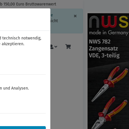
ab 150,00 Euro Bruttowarenwert
Schließen
×
ssion-Informationen oder die
geschränkt.
Sind Sie damit nicht
d technisch notwendig,
 akzeptieren.
Mehr
en und Analysen.