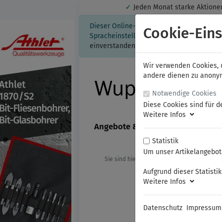
✓
Jeden Monat starke Aktio
Dieser Online-Shop verwendet Cookies für
Cookie-Eins
Spracheinstellung auf Ihrem Rechner ges
einverstanden, klicken Sie bitte hier.
Wir verwenden Cookies, u
andere dienen zu anonyme
Notwendige Cookies
Diese Cookies sind für d
Weitere Infos
Angebote & Neuheiten
FAMAG
Statistik
Um unser Artikelangebot 
Sie sind hier:
Athlet
Innensechskan
Aufgrund dieser Statisti
Weitere Infos
Datenschutz
Impressum