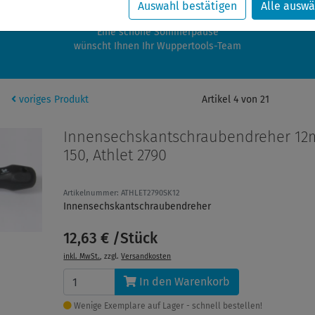
zwischen 28.07.2026 und 21.08.2026 machen auch wir Urlaub.
Auswahl bestätigen
Alle auswä
re Bestellungen in diesem Zeitraum werden ab dem 24.08.2026 verschic
Eine schöne Sommerpause
wünscht Ihnen Ihr Wuppertools-Team
voriges Produkt
Artikel 4 von 21
Innensechskantschraubendreher 12
150, Athlet 2790
Artikelnummer: ATHLET2790SK12
Innensechskantschraubendreher
12,63 € /Stück
inkl. MwSt.
, zzgl.
Versandkosten
In den Warenkorb
Wenige Exemplare auf Lager - schnell bestellen!