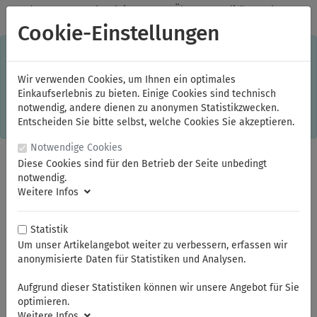
✓
Jeden Monat starke Aktionen
✓
Über 20 Qualitätsmarken
✓
Kostenlose Lieferung im Inland ab 150,00 Euro Bruttowarenwert
Cookie-Einstellungen
S
×
Dieser Online-Shop verwendet Cookies für ein optimales
Einkaufserlebnis. Dabei werden beispielsweise die Session-
Informationen oder die Spracheinstellung auf Ihrem Rechner
Wir verwenden Cookies, um Ihnen ein optimales
gespeichert. Ohne Cookies ist der Funktionsumfang des
Einkaufserlebnis zu bieten. Einige Cookies sind technisch
Online-Shops eingeschränkt.
notwendig, andere dienen zu anonymen Statistikzwecken.
Sind Sie damit nicht
einverstanden, klicken Sie bitte hier.
Entscheiden Sie bitte selbst, welche Cookies Sie akzeptieren.
Notwendige Cookies
Diese Cookies sind für den Betrieb der Seite unbedingt
notwendig.
Weitere Infos
Statistik
Um unser Artikelangebot weiter zu verbessern, erfassen wir
anonymisierte Daten für Statistiken und Analysen.
Sie sind hier:
Athlet
Torx
Aufgrund dieser Statistiken können wir unsere Angebot für Sie
optimieren.
Weitere Infos