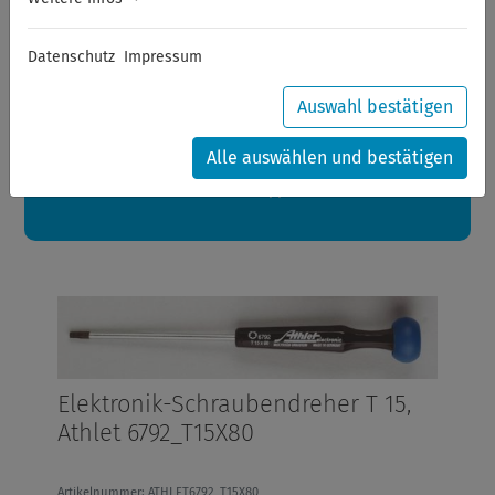
Sommerferien
Datenschutz
Impressum
Sehr geehrte Kunden,
zwischen 28.07.2026 und 21.08.2026 machen auch wir
Urlaub.
Auswahl bestätigen
Ihre Bestellungen in diesem Zeitraum werden ab dem
24.08.2026 verschickt.
Alle auswählen und bestätigen
Eine schöne Sommerpause
wünscht Ihnen Ihr Wuppertools-Team
Elektronik-Schraubendreher T 15,
Athlet 6792_T15X80
Artikelnummer: ATHLET6792_T15X80