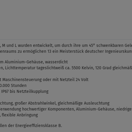
 S, M und L wurden entwickelt, um durch ihre um 45° schwenkbaren Gel
nraums zu ermöglichen 13 ein Meisterstück deutscher Ingenieurskuns
im Aluminium-Gehäuse, wasserdicht
, Lichttemperatur tageslichtweiß ca. 5500 Kelvin, 120 Grad gleichmä
t Maschinensteuerung oder mit Netzteil 24 Volt
0.000 Stunden
IP67 bis Netzteilkupplung
htung, großer Abstrahlwinkel, gleichmäßige Ausleuchtung
erwendung hochwertiger Komponenten, Aluminium-Gehäuse, niedrige V
 flexible Anbringung
len der Energieeffiziensklasse B.