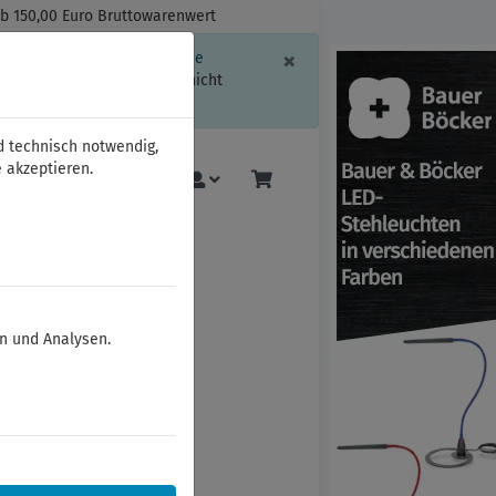
ab 150,00 Euro Bruttowarenwert
Schließen
×
ssion-Informationen oder die
geschränkt.
Sind Sie damit nicht
d technisch notwendig,
 akzeptieren.
Mehr
en und Analysen.