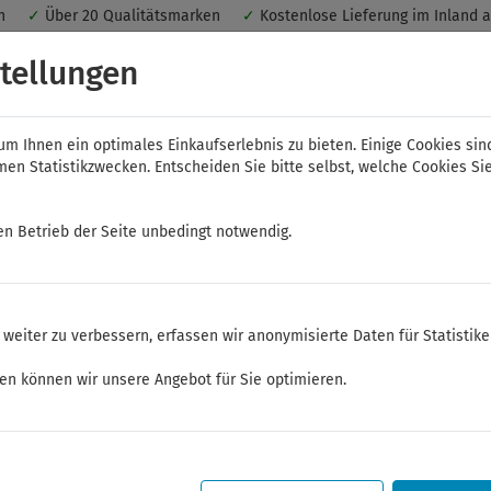
nen
✓
Über 20 Qualitätsmarken
✓
Kostenlose Lieferung im Inland 
 ein optimales Einkaufserlebnis. Dabei werden beispielsweise die Se
tellungen
peichert. Ohne Cookies ist der Funktionsumfang des Online-Shops ein
m Ihnen ein optimales Einkaufserlebnis zu bieten. Einige Cookies sin
n Statistikzwecken. Entscheiden Sie bitte selbst, welche Cookies Sie
en Betrieb der Seite unbedingt notwendig.
NWS
ELORA
FELO
Bauer & Böcker
weiter zu verbessern, erfassen wir anonymisierte Daten für Statistik
chtungstechnik
Maschinenleuchten
ken können wir unsere Angebot für Sie optimieren.
Sommerferien
Sehr geehrte Kunden,