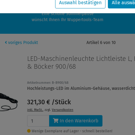
zwischen 28.07.2026 und 21.08.2026 machen auch wir Urlaub.
Auswahl bestätigen
Alle auswä
re Bestellungen in diesem Zeitraum werden ab dem 24.08.2026 verschic
Eine schöne Sommerpause
wünscht Ihnen Ihr Wuppertools-Team
voriges Produkt
Artikel 6 von 10
LED-Maschinenleuchte Lichtleiste L,
& Böcker 900/68
Artikelnummer: B-B900/68
Hochleistungs-LED im Aluminium-Gehäuse, wasserdich
321,30 € /Stück
inkl. MwSt.
, zzgl.
Versandkosten
In den Warenkorb
Wenige Exemplare auf Lager - schnell bestellen!