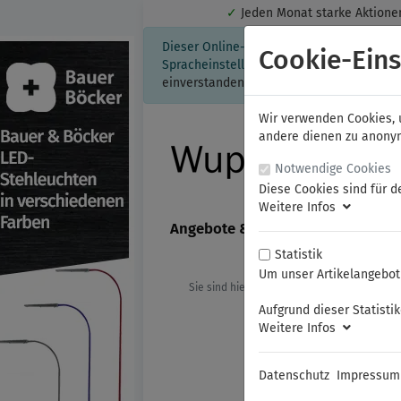
✓
Jeden Monat starke Aktio
Dieser Online-Shop verwendet Cookies für
Cookie-Eins
Spracheinstellung auf Ihrem Rechner ges
einverstanden, klicken Sie bitte hier.
Wir verwenden Cookies, u
andere dienen zu anonyme
Notwendige Cookies
Diese Cookies sind für d
Weitere Infos
Angebote & Neuheiten
FAMAG
Statistik
Um unser Artikelangebot 
Sie sind hier:
Bauer & Böcker
Beleu
Aufgrund dieser Statisti
Weitere Infos
Datenschutz
Impressum