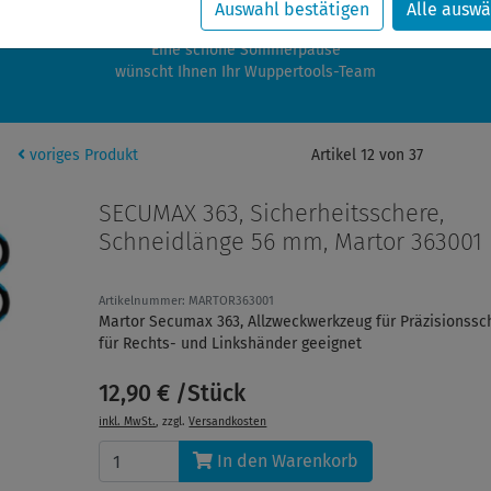
zwischen 28.07.2026 und 21.08.2026 machen auch wir Urlaub.
Auswahl bestätigen
Alle auswä
re Bestellungen in diesem Zeitraum werden ab dem 24.08.2026 verschic
Eine schöne Sommerpause
wünscht Ihnen Ihr Wuppertools-Team
voriges Produkt
Artikel 12 von 37
SECUMAX 363, Sicherheitsschere,
Schneidlänge 56 mm, Martor 363001
Artikelnummer: MARTOR363001
Martor Secumax 363, Allzweckwerkzeug für Präzisionssch
für Rechts- und Linkshänder geeignet
12,90 € /Stück
inkl. MwSt.
, zzgl.
Versandkosten
In den Warenkorb