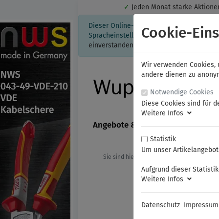
✓
Jeden Monat starke Aktio
Dieser Online-Shop verwendet Cookies für
Cookie-Eins
Spracheinstellung auf Ihrem Rechner ges
einverstanden, klicken Sie bitte hier.
Wir verwenden Cookies, u
andere dienen zu anonyme
Notwendige Cookies
Diese Cookies sind für d
Weitere Infos
Angebote & Neuheiten
FAMAG
Statistik
Um unser Artikelangebot 
Sie sind hier:
Martor
Sicherheits-S
Aufgrund dieser Statisti
Weitere Infos
Datenschutz
Impressum