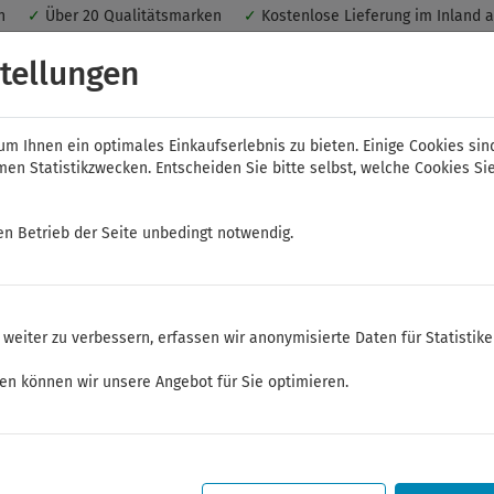
nen
✓
Über 20 Qualitätsmarken
✓
Kostenlose Lieferung im Inland 
 ein optimales Einkaufserlebnis. Dabei werden beispielsweise die Se
tellungen
peichert. Ohne Cookies ist der Funktionsumfang des Online-Shops ein
m Ihnen ein optimales Einkaufserlebnis zu bieten. Einige Cookies sin
n Statistikzwecken. Entscheiden Sie bitte selbst, welche Cookies Sie
en Betrieb der Seite unbedingt notwendig.
NWS
ELORA
FELO
Bauer & Böcker
weiter zu verbessern, erfassen wir anonymisierte Daten für Statistik
cheren
ken können wir unsere Angebot für Sie optimieren.
Sommerferien
Sehr geehrte Kunden,