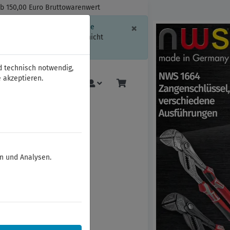
ab 150,00 Euro Bruttowarenwert
Schließen
×
ssion-Informationen oder die
geschränkt.
Sind Sie damit nicht
d technisch notwendig,
 akzeptieren.
Mehr
en und Analysen.