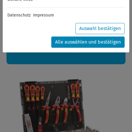
Sommerferien
Datenschutz
Impressum
Sehr geehrte Kunden,
zwischen 28.07.2026 und 21.08.2026 machen auch wir
Urlaub.
Auswahl bestätigen
Ihre Bestellungen in diesem Zeitraum werden ab dem
24.08.2026 verschickt.
Alle auswählen und bestätigen
Eine schöne Sommerpause
wünscht Ihnen Ihr Wuppertools-Team