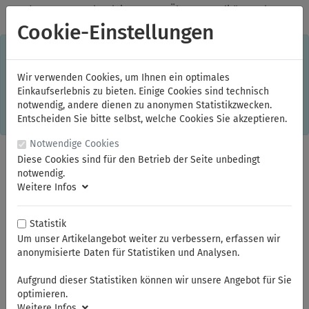
✓
Jeden Monat starke Aktionen
✓
Über 20 Qualitätsmarken
✓
Kostenlose Lieferung im Inland ab 150,00 Euro Bruttowarenwert
Cookie-Einstellungen
S
×
Dieser Online-Shop verwendet Cookies für ein optimales
Einkaufserlebnis. Dabei werden beispielsweise die Session-
Informationen oder die Spracheinstellung auf Ihrem Rechner
Wir verwenden Cookies, um Ihnen ein optimales
gespeichert. Ohne Cookies ist der Funktionsumfang des
Einkaufserlebnis zu bieten. Einige Cookies sind technisch
Online-Shops eingeschränkt.
notwendig, andere dienen zu anonymen Statistikzwecken.
Sind Sie damit nicht
einverstanden, klicken Sie bitte hier.
Entscheiden Sie bitte selbst, welche Cookies Sie akzeptieren.
Notwendige Cookies
Diese Cookies sind für den Betrieb der Seite unbedingt
notwendig.
Weitere Infos
Statistik
Um unser Artikelangebot weiter zu verbessern, erfassen wir
anonymisierte Daten für Statistiken und Analysen.
Sie sind hier:
NWS
Werkzeugsortiment
Aufgrund dieser Statistiken können wir unsere Angebot für Sie
optimieren.
Weitere Infos