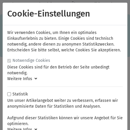
✓
Jeden Monat starke Aktionen
✓
Über 20 Qualitätsmarken
✓
Kostenlose Lieferung im Inland ab 150,00 Euro Bruttowarenwert
Cookie-Einstellungen
S
×
Dieser Online-Shop verwendet Cookies für ein optimales
Einkaufserlebnis. Dabei werden beispielsweise die Session-
Informationen oder die Spracheinstellung auf Ihrem Rechner
Wir verwenden Cookies, um Ihnen ein optimales
gespeichert. Ohne Cookies ist der Funktionsumfang des
Einkaufserlebnis zu bieten. Einige Cookies sind technisch
Online-Shops eingeschränkt.
notwendig, andere dienen zu anonymen Statistikzwecken.
Sind Sie damit nicht
einverstanden, klicken Sie bitte hier.
Entscheiden Sie bitte selbst, welche Cookies Sie akzeptieren.
Notwendige Cookies
Diese Cookies sind für den Betrieb der Seite unbedingt
notwendig.
Weitere Infos
Statistik
Um unser Artikelangebot weiter zu verbessern, erfassen wir
anonymisierte Daten für Statistiken und Analysen.
Sie sind hier:
ELORA
Aktion PROLOG
Aufgrund dieser Statistiken können wir unsere Angebot für Sie
optimieren.
Weitere Infos