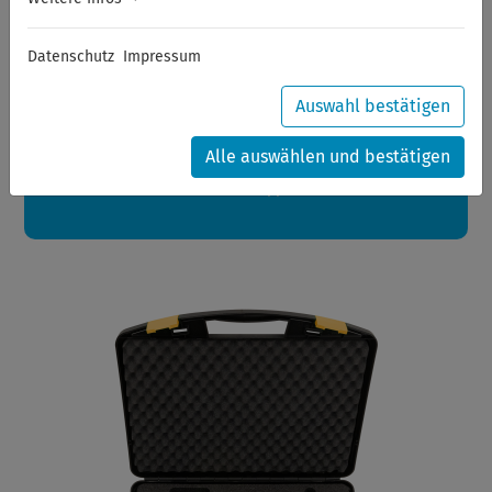
Sommerferien
Datenschutz
Impressum
Sehr geehrte Kunden,
zwischen 28.07.2026 und 21.08.2026 machen auch wir
Urlaub.
Auswahl bestätigen
Ihre Bestellungen in diesem Zeitraum werden ab dem
24.08.2026 verschickt.
Alle auswählen und bestätigen
Eine schöne Sommerpause
wünscht Ihnen Ihr Wuppertools-Team