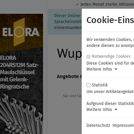
✓
Jeden Monat starke Aktio
Dieser Online-Shop verwendet Cookies für
Cookie-Eins
Spracheinstellung auf Ihrem Rechner ges
einverstanden, klicken Sie bitte hier.
Wir verwenden Cookies, u
andere dienen zu anonyme
Notwendige Cookies
Diese Cookies sind für d
Weitere Infos
Angebote & Neuheiten
FAMAG
Statistik
Um unser Artikelangebot 
Sie sind hier:
ELORA
Drehmomentsch
Aufgrund dieser Statisti
Weitere Infos
Datenschutz
Impressum