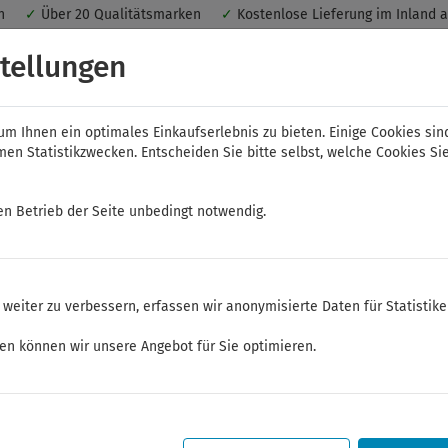
nen
✓
Über 20 Qualitätsmarken
✓
Kostenlose Lieferung im Inland 
 ein optimales Einkaufserlebnis. Dabei werden beispielsweise die Se
tellungen
peichert. Ohne Cookies ist der Funktionsumfang des Online-Shops ein
m Ihnen ein optimales Einkaufserlebnis zu bieten. Einige Cookies sin
n Statistikzwecken. Entscheiden Sie bitte selbst, welche Cookies Sie
en Betrieb der Seite unbedingt notwendig.
NWS
ELORA
FELO
Bauer & Böcker
weiter zu verbessern, erfassen wir anonymisierte Daten für Statistik
lüssel
auslösende Drehmomentschlüssel und Einsteckwerkzeuge
ken können wir unsere Angebot für Sie optimieren.
Sommerferien
Sehr geehrte Kunden,