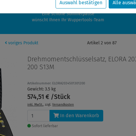
zwischen 28.07.2026 und 21.08.2026 machen auch wir Urlaub.
Auswahl bestätigen
Alle auswä
re Bestellungen in diesem Zeitraum werden ab dem 24.08.2026 verschic
Eine schöne Sommerpause
wünscht Ihnen Ihr Wuppertools-Team
voriges Produkt
Artikel 2 von 87
Drehmomentschlüsselsatz, ELORA 20
200 S13M
Artikelnummer: ELORA2034501301200
Gewicht: 3.5 kg
574,51 € /Stück
inkl. MwSt.
, zzgl.
Versandkosten
In den Warenkorb
Sofort lieferbar