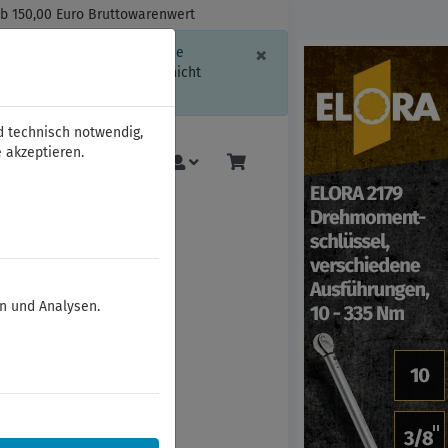
ab 150,00 Euro Bruttowarenwert
Schließen
×
ssion-Informationen oder die
geschränkt.
Sind Sie damit nicht
d technisch notwendig,
 akzeptieren.
Mehr
en und Analysen.