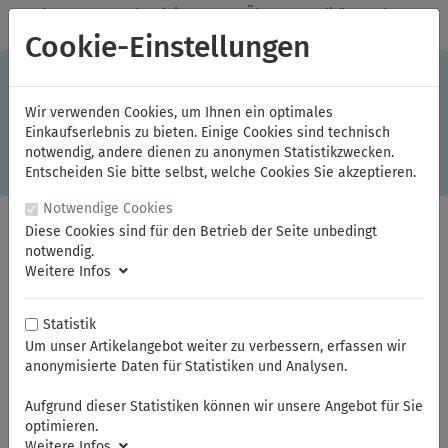
✓
Jeden Monat starke Aktionen
✓
Über 20 Qualitätsmarken
✓
Kostenlose Lieferung im Inland ab 150,00 Euro Bruttowarenwert
Cookie-Einstellungen
S
×
Dieser Online-Shop verwendet Cookies für ein optimales
Einkaufserlebnis. Dabei werden beispielsweise die Session-
Informationen oder die Spracheinstellung auf Ihrem Rechner
Wir verwenden Cookies, um Ihnen ein optimales
gespeichert. Ohne Cookies ist der Funktionsumfang des
Einkaufserlebnis zu bieten. Einige Cookies sind technisch
Online-Shops eingeschränkt.
notwendig, andere dienen zu anonymen Statistikzwecken.
Sind Sie damit nicht
einverstanden, klicken Sie bitte hier.
Entscheiden Sie bitte selbst, welche Cookies Sie akzeptieren.
Notwendige Cookies
Diese Cookies sind für den Betrieb der Seite unbedingt
notwendig.
Weitere Infos
Statistik
Um unser Artikelangebot weiter zu verbessern, erfassen wir
anonymisierte Daten für Statistiken und Analysen.
Sie sind hier:
ELORA
Drehmomentschlüssel
auslösende Drehmomentschlüssel und Einsteckwerkzeuge
Aufgrund dieser Statistiken können wir unsere Angebot für Sie
optimieren.
Weitere Infos