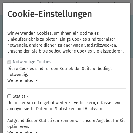
✓
Jeden Monat starke Aktionen
✓
Über 20 Qualitätsmarken
✓
Kostenlose Lieferung im Inland ab 150,00 Euro Bruttowarenwert
Cookie-Einstellungen
S
×
Dieser Online-Shop verwendet Cookies für ein optimales
Einkaufserlebnis. Dabei werden beispielsweise die Session-
Informationen oder die Spracheinstellung auf Ihrem Rechner
Wir verwenden Cookies, um Ihnen ein optimales
gespeichert. Ohne Cookies ist der Funktionsumfang des
Einkaufserlebnis zu bieten. Einige Cookies sind technisch
Online-Shops eingeschränkt.
notwendig, andere dienen zu anonymen Statistikzwecken.
Sind Sie damit nicht
einverstanden, klicken Sie bitte hier.
Entscheiden Sie bitte selbst, welche Cookies Sie akzeptieren.
Notwendige Cookies
Diese Cookies sind für den Betrieb der Seite unbedingt
notwendig.
Weitere Infos
Statistik
Um unser Artikelangebot weiter zu verbessern, erfassen wir
anonymisierte Daten für Statistiken und Analysen.
Sie sind hier:
ELORA
Drehmomentschlüssel
Kraftvervielfältiger
Aufgrund dieser Statistiken können wir unsere Angebot für Sie
optimieren.
Weitere Infos