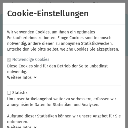
✓
Jeden Monat starke Aktionen
✓
Über 20 Qualitätsmarken
✓
Kostenlose Lieferung im Inland ab 150,00 Euro Bruttowarenwert
Cookie-Einstellungen
S
×
Dieser Online-Shop verwendet Cookies für ein optimales
Einkaufserlebnis. Dabei werden beispielsweise die Session-
Informationen oder die Spracheinstellung auf Ihrem Rechner
Wir verwenden Cookies, um Ihnen ein optimales
gespeichert. Ohne Cookies ist der Funktionsumfang des
Einkaufserlebnis zu bieten. Einige Cookies sind technisch
Online-Shops eingeschränkt.
notwendig, andere dienen zu anonymen Statistikzwecken.
Sind Sie damit nicht
einverstanden, klicken Sie bitte hier.
Entscheiden Sie bitte selbst, welche Cookies Sie akzeptieren.
Notwendige Cookies
Diese Cookies sind für den Betrieb der Seite unbedingt
notwendig.
Weitere Infos
Statistik
Um unser Artikelangebot weiter zu verbessern, erfassen wir
anonymisierte Daten für Statistiken und Analysen.
Sie sind hier:
ELORA
Elektriker- und Feinmechanikerwerkzeuge
Elektronik und Feinmechanik Pinzetten
Aufgrund dieser Statistiken können wir unsere Angebot für Sie
optimieren.
Weitere Infos