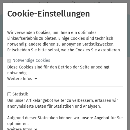
✓
Jeden Monat starke Aktionen
✓
Über 20 Qualitätsmarken
✓
Kostenlose Lieferung im Inland ab 150,00 Euro Bruttowarenwert
Cookie-Einstellungen
S
×
Dieser Online-Shop verwendet Cookies für ein optimales
Einkaufserlebnis. Dabei werden beispielsweise die Session-
Informationen oder die Spracheinstellung auf Ihrem Rechner
Wir verwenden Cookies, um Ihnen ein optimales
gespeichert. Ohne Cookies ist der Funktionsumfang des
Einkaufserlebnis zu bieten. Einige Cookies sind technisch
Online-Shops eingeschränkt.
notwendig, andere dienen zu anonymen Statistikzwecken.
Sind Sie damit nicht
einverstanden, klicken Sie bitte hier.
Entscheiden Sie bitte selbst, welche Cookies Sie akzeptieren.
Notwendige Cookies
Diese Cookies sind für den Betrieb der Seite unbedingt
notwendig.
Weitere Infos
Statistik
Um unser Artikelangebot weiter zu verbessern, erfassen wir
anonymisierte Daten für Statistiken und Analysen.
Sie sind hier:
ELORA
Elektriker- und Feinmechanikerwerkzeuge
ESD-Schraubendreher
Aufgrund dieser Statistiken können wir unsere Angebot für Sie
optimieren.
Weitere Infos