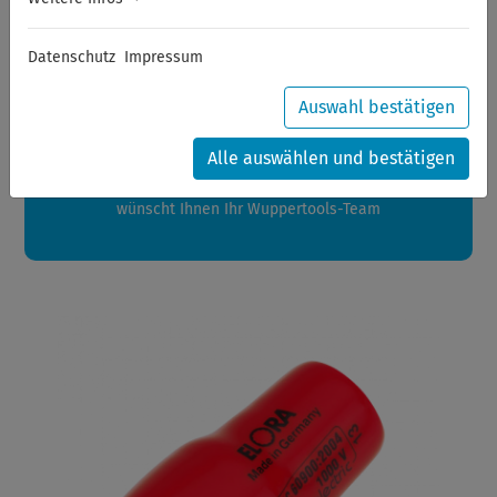
Sommerferien
Datenschutz
Impressum
Sehr geehrte Kunden,
zwischen 28.07.2026 und 21.08.2026 machen auch wir
Auswahl bestätigen
Urlaub.
Ihre Bestellungen in diesem Zeitraum werden ab dem
Alle auswählen und bestätigen
24.08.2026 verschickt.
Eine schöne Sommerpause
wünscht Ihnen Ihr Wuppertools-Team