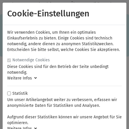
✓
Jeden Monat starke Aktionen
✓
Über 20 Qualitätsmarken
✓
Kostenlose Lieferung im Inland ab 150,00 Euro Bruttowarenwert
Cookie-Einstellungen
S
×
Dieser Online-Shop verwendet Cookies für ein optimales
Einkaufserlebnis. Dabei werden beispielsweise die Session-
Informationen oder die Spracheinstellung auf Ihrem Rechner
Wir verwenden Cookies, um Ihnen ein optimales
gespeichert. Ohne Cookies ist der Funktionsumfang des
Einkaufserlebnis zu bieten. Einige Cookies sind technisch
Online-Shops eingeschränkt.
notwendig, andere dienen zu anonymen Statistikzwecken.
Sind Sie damit nicht
einverstanden, klicken Sie bitte hier.
Entscheiden Sie bitte selbst, welche Cookies Sie akzeptieren.
Notwendige Cookies
Diese Cookies sind für den Betrieb der Seite unbedingt
notwendig.
Weitere Infos
Statistik
Um unser Artikelangebot weiter zu verbessern, erfassen wir
anonymisierte Daten für Statistiken und Analysen.
Sie sind hier:
ELORA
Elektriker- und Feinmechanikerwerkzeuge
VDE 3/8" - Steckschlüssel und Betätigungswerkzeuge
Aufgrund dieser Statistiken können wir unsere Angebot für Sie
optimieren.
Weitere Infos