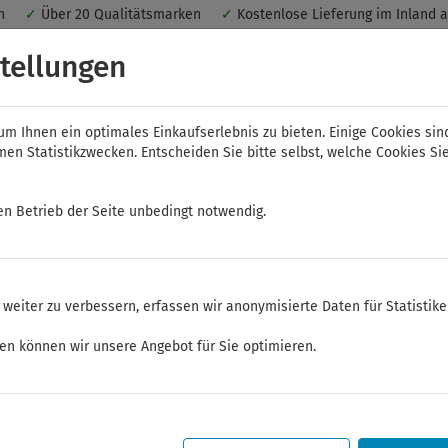
nen
✓
Über 20 Qualitätsmarken
✓
Kostenlose Lieferung im Inland 
 ein optimales Einkaufserlebnis. Dabei werden beispielsweise die Se
tellungen
peichert. Ohne Cookies ist der Funktionsumfang des Online-Shops ein
m Ihnen ein optimales Einkaufserlebnis zu bieten. Einige Cookies sin
n Statistikzwecken. Entscheiden Sie bitte selbst, welche Cookies Sie
en Betrieb der Seite unbedingt notwendig.
NWS
ELORA
FELO
Bauer & Böcker
weiter zu verbessern, erfassen wir anonymisierte Daten für Statistik
alwerkzeuge
Abzieher
ken können wir unsere Angebot für Sie optimieren.
Sommerferien
Sehr geehrte Kunden,