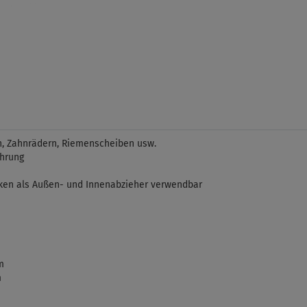
n, Zahnrädern, Riemenscheiben usw.
hrung
en als Außen- und Innenabzieher verwendbar
m
m