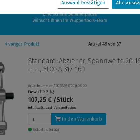
zwischen 28.07.2026 und 21.08.2026 machen auch wir Urlaub.
Auswahl bestätigen
Alle auswä
re Bestellungen in diesem Zeitraum werden ab dem 24.08.2026 verschic
Eine schöne Sommerpause
wünscht Ihnen Ihr Wuppertools-Team
voriges Produkt
Artikel 46 von 87
Standard-Abzieher, Spannweite 20-1
mm, ELORA 317-160
Artikelnummer: ELORA0317001606100
Gewicht: 2 kg
107,25 € /Stück
inkl. MwSt.
, zzgl.
Versandkosten
In den Warenkorb
Sofort lieferbar