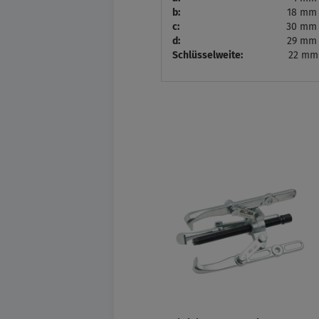
b:
18 mm
c:
30 mm
d:
29 mm
Schlüsselweite:
22 mm