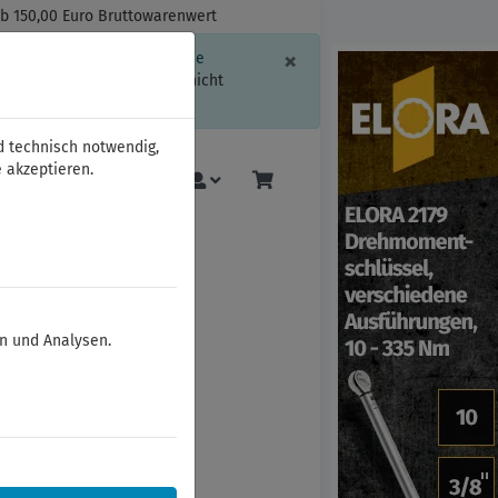
ab 150,00 Euro Bruttowarenwert
Schließen
×
ssion-Informationen oder die
geschränkt.
Sind Sie damit nicht
d technisch notwendig,
 akzeptieren.
Mehr
en und Analysen.