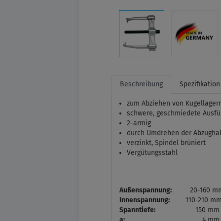
Beschreibung
Spezifikation
zum Abziehen von Kugellager
schwere, geschmiedete Ausfü
2-armig
durch Umdrehen der Abzughak
verzinkt, Spindel brüniert
Vergütungsstahl
Außenspannung:
20-160 m
Innenspannung:
110-210 m
Spanntiefe:
150 mm
a:
4 mm