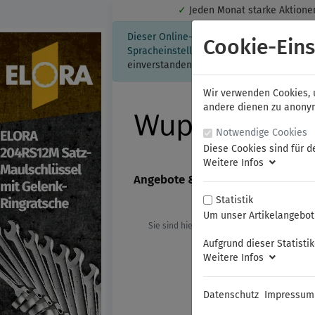
✓
Jeden Monat starke Aktio
Dieser Online-Shop verwendet Cookies für
Cookie-Eins
Spracheinstellung auf Ihrem Rechner ges
einverstanden, klicken Sie bitte hier.
Wir verwenden Cookies, u
andere dienen zu anonyme
Notwendige Cookies
Diese Cookies sind für d
Weitere Infos
Angebote & Neuheiten
FAMAG
Statistik
Um unser Artikelangebot 
Sie sind hier:
ELORA
KFZ- und Spezi
Aufgrund dieser Statisti
Weitere Infos
Datenschutz
Impressum