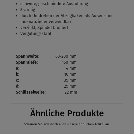
schwere, geschmiedete Ausführung
3-armig
durch Umdrehen der Abzughaken als Außen- und
Innenabzieher verwendbar
verzinkt, Spindel brüniert
Vergütungsstahl
Spannweite:
60-200 mm
Spanntiefe:
150 mm
a:
4 mm
b:
16 mm
c:
35 mm
d:
25 mm
Schlüsselweite:
22 mm
Ähnliche Produkte
Schauen Sie sich doch auch unsere ähnlichen Artikel an.