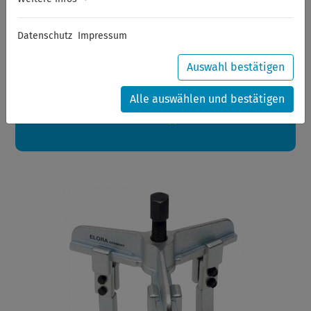
Sommerferien
Datenschutz
Impressum
Sehr geehrte Kunden,
zwischen 28.07.2026 und 21.08.2026 machen auch wir
Urlaub.
Auswahl bestätigen
Ihre Bestellungen in diesem Zeitraum werden ab dem
24.08.2026 verschickt.
Alle auswählen und bestätigen
Eine schöne Sommerpause
wünscht Ihnen Ihr Wuppertools-Team