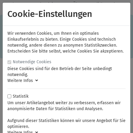
✓
Jeden Monat starke Aktionen
✓
Über 20 Qualitätsmarken
✓
Kostenlose Lieferung im Inland ab 150,00 Euro Bruttowarenwert
Cookie-Einstellungen
S
×
Dieser Online-Shop verwendet Cookies für ein optimales
Einkaufserlebnis. Dabei werden beispielsweise die Session-
Informationen oder die Spracheinstellung auf Ihrem Rechner
Wir verwenden Cookies, um Ihnen ein optimales
gespeichert. Ohne Cookies ist der Funktionsumfang des
Einkaufserlebnis zu bieten. Einige Cookies sind technisch
Online-Shops eingeschränkt.
notwendig, andere dienen zu anonymen Statistikzwecken.
Sind Sie damit nicht
einverstanden, klicken Sie bitte hier.
Entscheiden Sie bitte selbst, welche Cookies Sie akzeptieren.
Notwendige Cookies
Diese Cookies sind für den Betrieb der Seite unbedingt
notwendig.
Weitere Infos
Statistik
Um unser Artikelangebot weiter zu verbessern, erfassen wir
anonymisierte Daten für Statistiken und Analysen.
Sie sind hier:
ELORA
KFZ- und Spezialwerkzeuge
Abzieher
Aufgrund dieser Statistiken können wir unsere Angebot für Sie
optimieren.
Weitere Infos