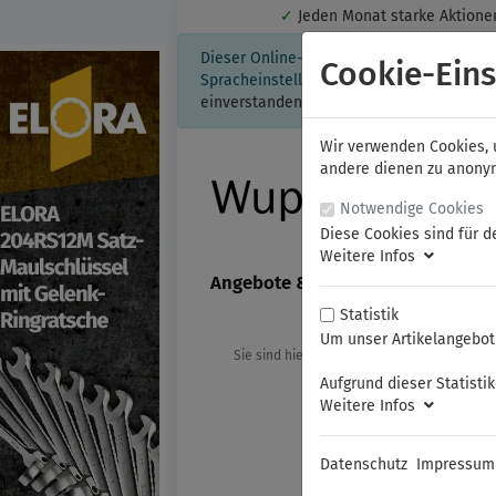
✓
Jeden Monat starke Aktio
Dieser Online-Shop verwendet Cookies für
Cookie-Eins
Spracheinstellung auf Ihrem Rechner ges
einverstanden, klicken Sie bitte hier.
Wir verwenden Cookies, u
andere dienen zu anonyme
Notwendige Cookies
Diese Cookies sind für d
Weitere Infos
Angebote & Neuheiten
FAMAG
Statistik
Um unser Artikelangebot 
Sie sind hier:
ELORA
KFZ- und Spezi
Aufgrund dieser Statisti
Weitere Infos
Datenschutz
Impressum