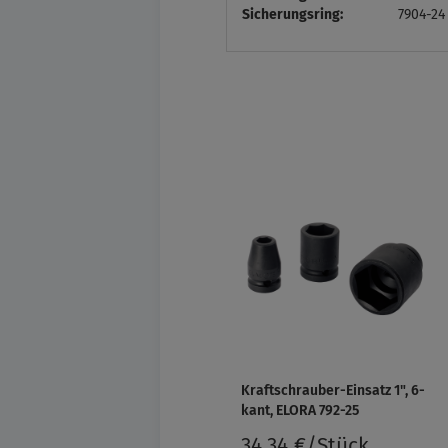
Sicherungsring:
7904-2
Kraftschrauber-Einsatz 1", 6-
kant, ELORA 792-25
34,34 €/Stück