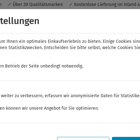
nen
✓
Über 20 Qualitätsmarken
✓
Kostenlose Lieferung im Inland 
 ein optimales Einkaufserlebnis. Dabei werden beispielsweise die Se
tellungen
peichert. Ohne Cookies ist der Funktionsumfang des Online-Shops ein
m Ihnen ein optimales Einkaufserlebnis zu bieten. Einige Cookies sin
n Statistikzwecken. Entscheiden Sie bitte selbst, welche Cookies Sie
en Betrieb der Seite unbedingt notwendig.
NWS
ELORA
FELO
Bauer & Böcker
weiter zu verbessern, erfassen wir anonymisierte Daten für Statistik
alwerkzeuge
Bremsen, Räder, Fahrwerk
ken können wir unsere Angebot für Sie optimieren.
Sommerferien
Sehr geehrte Kunden,