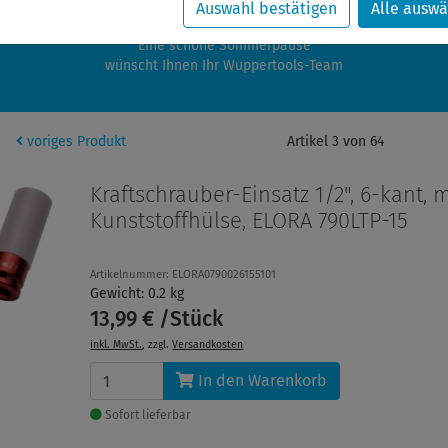
zwischen 28.07.2026 und 21.08.2026 machen auch wir Urlaub.
Auswahl bestätigen
Alle auswä
re Bestellungen in diesem Zeitraum werden ab dem 24.08.2026 verschic
Eine schöne Sommerpause
wünscht Ihnen Ihr Wuppertools-Team
voriges Produkt
Artikel 3 von 64
Kraftschrauber-Einsatz 1/2", 6-kant, m
Kunststoffhülse, ELORA 790LTP-15
Artikelnummer: ELORA0790026155101
Gewicht: 0.2 kg
13,99 € /Stück
inkl. MwSt.
, zzgl.
Versandkosten
In den Warenkorb
Sofort lieferbar