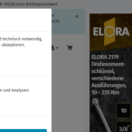
ab 150,00 Euro Bruttowarenwert
Schließen
×
ssion-Informationen oder die
geschränkt.
Sind Sie damit nicht
d technisch notwendig,
 akzeptieren.
Mehr
en und Analysen.