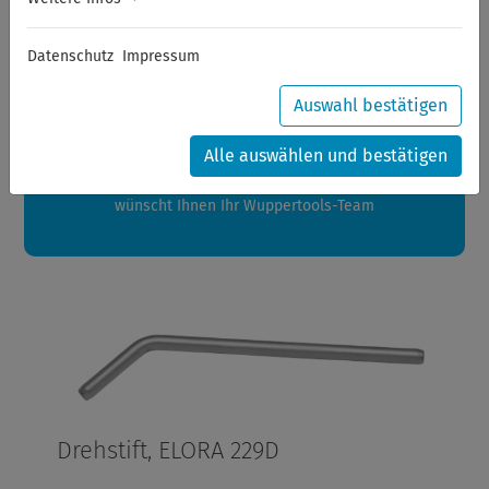
Sommerferien
Datenschutz
Impressum
Sehr geehrte Kunden,
zwischen 28.07.2026 und 21.08.2026 machen auch wir
Auswahl bestätigen
Urlaub.
Ihre Bestellungen in diesem Zeitraum werden ab dem
Alle auswählen und bestätigen
24.08.2026 verschickt.
Eine schöne Sommerpause
wünscht Ihnen Ihr Wuppertools-Team
Drehstift, ELORA 229D