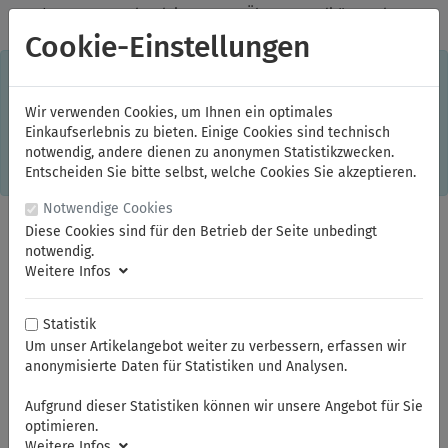
✓
Jeden Monat starke Aktionen
✓
Über 20 Qualitätsmarken
✓
Kostenlose Lieferung im Inland ab 150,00 Euro Bruttowarenwert
Cookie-Einstellungen
S
×
Dieser Online-Shop verwendet Cookies für ein optimales
Einkaufserlebnis. Dabei werden beispielsweise die Session-
Informationen oder die Spracheinstellung auf Ihrem Rechner
Wir verwenden Cookies, um Ihnen ein optimales
gespeichert. Ohne Cookies ist der Funktionsumfang des
Einkaufserlebnis zu bieten. Einige Cookies sind technisch
Online-Shops eingeschränkt.
notwendig, andere dienen zu anonymen Statistikzwecken.
Sind Sie damit nicht
einverstanden, klicken Sie bitte hier.
Entscheiden Sie bitte selbst, welche Cookies Sie akzeptieren.
Notwendige Cookies
Diese Cookies sind für den Betrieb der Seite unbedingt
notwendig.
Weitere Infos
Statistik
Um unser Artikelangebot weiter zu verbessern, erfassen wir
anonymisierte Daten für Statistiken und Analysen.
Sie sind hier:
ELORA
KFZ- und Spezialwerkzeuge
Motor, Öldienst, Auspuff, Kupplung
Aufgrund dieser Statistiken können wir unsere Angebot für Sie
optimieren.
Weitere Infos