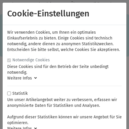
✓
Jeden Monat starke Aktionen
✓
Über 20 Qualitätsmarken
✓
Kostenlose Lieferung im Inland ab 150,00 Euro Bruttowarenwert
Cookie-Einstellungen
S
×
Dieser Online-Shop verwendet Cookies für ein optimales
Einkaufserlebnis. Dabei werden beispielsweise die Session-
Informationen oder die Spracheinstellung auf Ihrem Rechner
Wir verwenden Cookies, um Ihnen ein optimales
gespeichert. Ohne Cookies ist der Funktionsumfang des
Einkaufserlebnis zu bieten. Einige Cookies sind technisch
Online-Shops eingeschränkt.
notwendig, andere dienen zu anonymen Statistikzwecken.
Sind Sie damit nicht
einverstanden, klicken Sie bitte hier.
Entscheiden Sie bitte selbst, welche Cookies Sie akzeptieren.
Notwendige Cookies
Diese Cookies sind für den Betrieb der Seite unbedingt
notwendig.
Weitere Infos
Statistik
Um unser Artikelangebot weiter zu verbessern, erfassen wir
anonymisierte Daten für Statistiken und Analysen.
Sie sind hier:
ELORA
KFZ- und Spezialwerkzeuge
Motor, Öldienst, Auspuff, Kupplung
Aufgrund dieser Statistiken können wir unsere Angebot für Sie
optimieren.
Weitere Infos