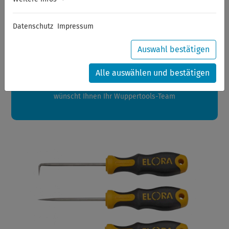
Sommerferien
Datenschutz
Impressum
Sehr geehrte Kunden,
zwischen 28.07.2026 und 21.08.2026 machen auch wir
Auswahl bestätigen
Urlaub.
Ihre Bestellungen in diesem Zeitraum werden ab dem
Alle auswählen und bestätigen
24.08.2026 verschickt.
Eine schöne Sommerpause
wünscht Ihnen Ihr Wuppertools-Team