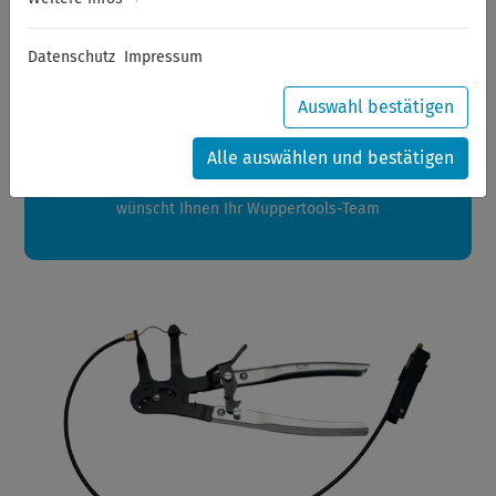
Sommerferien
Datenschutz
Impressum
Sehr geehrte Kunden,
zwischen 28.07.2026 und 21.08.2026 machen auch wir
Auswahl bestätigen
Urlaub.
Ihre Bestellungen in diesem Zeitraum werden ab dem
Alle auswählen und bestätigen
24.08.2026 verschickt.
Eine schöne Sommerpause
wünscht Ihnen Ihr Wuppertools-Team