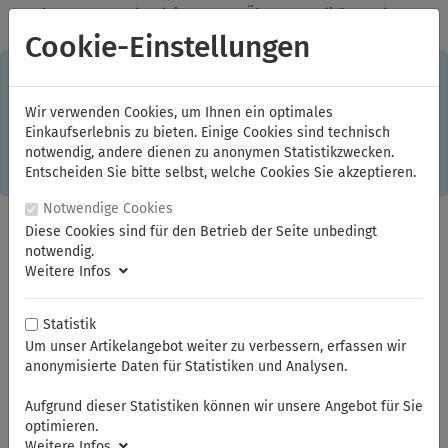
✓
Jeden Monat starke Aktionen
✓
Über 20 Qualitätsmarken
✓
Kostenlose Lieferung im Inland ab 150,00 Euro Bruttowarenwert
Cookie-Einstellungen
S
×
Dieser Online-Shop verwendet Cookies für ein optimales
Einkaufserlebnis. Dabei werden beispielsweise die Session-
Informationen oder die Spracheinstellung auf Ihrem Rechner
Wir verwenden Cookies, um Ihnen ein optimales
gespeichert. Ohne Cookies ist der Funktionsumfang des
Einkaufserlebnis zu bieten. Einige Cookies sind technisch
Online-Shops eingeschränkt.
notwendig, andere dienen zu anonymen Statistikzwecken.
Sind Sie damit nicht
einverstanden, klicken Sie bitte hier.
Entscheiden Sie bitte selbst, welche Cookies Sie akzeptieren.
Notwendige Cookies
Diese Cookies sind für den Betrieb der Seite unbedingt
notwendig.
Weitere Infos
Statistik
Um unser Artikelangebot weiter zu verbessern, erfassen wir
anonymisierte Daten für Statistiken und Analysen.
Sie sind hier:
ELORA
KFZ- und Spezialwerkzeuge
Motor, Öldienst, Auspuff, Kupplung
Aufgrund dieser Statistiken können wir unsere Angebot für Sie
optimieren.
Weitere Infos