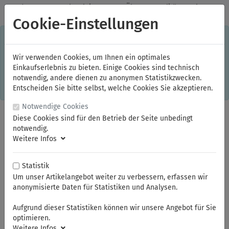
✓
Jeden Monat starke Aktionen
✓
Über 20 Qualitätsmarken
✓
Kostenlose Lieferung im Inland ab 150,00 Euro Bruttowarenwert
Cookie-Einstellungen
S
×
Dieser Online-Shop verwendet Cookies für ein optimales
Einkaufserlebnis. Dabei werden beispielsweise die Session-
Informationen oder die Spracheinstellung auf Ihrem Rechner
Wir verwenden Cookies, um Ihnen ein optimales
gespeichert. Ohne Cookies ist der Funktionsumfang des
Einkaufserlebnis zu bieten. Einige Cookies sind technisch
Online-Shops eingeschränkt.
notwendig, andere dienen zu anonymen Statistikzwecken.
Sind Sie damit nicht
einverstanden, klicken Sie bitte hier.
Entscheiden Sie bitte selbst, welche Cookies Sie akzeptieren.
Notwendige Cookies
Diese Cookies sind für den Betrieb der Seite unbedingt
notwendig.
Weitere Infos
Statistik
Um unser Artikelangebot weiter zu verbessern, erfassen wir
anonymisierte Daten für Statistiken und Analysen.
Sie sind hier:
ELORA
Kraftschrauber-Werkzeuge
Kraftschrauber-Werkzeuge 1/2"
Aufgrund dieser Statistiken können wir unsere Angebot für Sie
Kraftschrauber-Steckschlüssel-Einsätze 1/2"
optimieren.
Weitere Infos