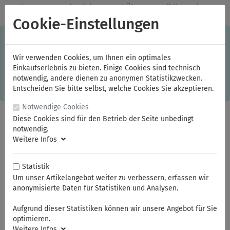
✓
Jeden Monat starke Aktionen
✓
Über 20 Qualitätsmarken
✓
Kostenlose Lieferung im Inland ab 150,00 Euro Bruttowarenwert
Cookie-Einstellungen
S
×
Dieser Online-Shop verwendet Cookies für ein optimales
Einkaufserlebnis. Dabei werden beispielsweise die Session-
Informationen oder die Spracheinstellung auf Ihrem Rechner
Wir verwenden Cookies, um Ihnen ein optimales
gespeichert. Ohne Cookies ist der Funktionsumfang des
Einkaufserlebnis zu bieten. Einige Cookies sind technisch
Online-Shops eingeschränkt.
notwendig, andere dienen zu anonymen Statistikzwecken.
Sind Sie damit nicht
einverstanden, klicken Sie bitte hier.
Entscheiden Sie bitte selbst, welche Cookies Sie akzeptieren.
Notwendige Cookies
Diese Cookies sind für den Betrieb der Seite unbedingt
notwendig.
Weitere Infos
Statistik
Um unser Artikelangebot weiter zu verbessern, erfassen wir
anonymisierte Daten für Statistiken und Analysen.
Sie sind hier:
ELORA
Kraftschrauber-Werkzeuge
Kraftschrauber-Werkzeuge 1/2"
Aufgrund dieser Statistiken können wir unsere Angebot für Sie
Kraftschrauber-Steckschlüssel-Einsätze 1/2"
optimieren.
Weitere Infos