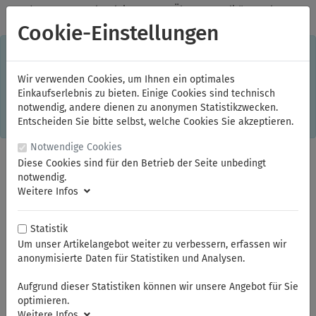
✓
Jeden Monat starke Aktionen
✓
Über 20 Qualitätsmarken
✓
Kostenlose Lieferung im Inland ab 150,00 Euro Bruttowarenwert
Cookie-Einstellungen
S
×
Dieser Online-Shop verwendet Cookies für ein optimales
Einkaufserlebnis. Dabei werden beispielsweise die Session-
Informationen oder die Spracheinstellung auf Ihrem Rechner
Wir verwenden Cookies, um Ihnen ein optimales
gespeichert. Ohne Cookies ist der Funktionsumfang des
Einkaufserlebnis zu bieten. Einige Cookies sind technisch
Online-Shops eingeschränkt.
notwendig, andere dienen zu anonymen Statistikzwecken.
Sind Sie damit nicht
einverstanden, klicken Sie bitte hier.
Entscheiden Sie bitte selbst, welche Cookies Sie akzeptieren.
Notwendige Cookies
Diese Cookies sind für den Betrieb der Seite unbedingt
notwendig.
Weitere Infos
Statistik
Um unser Artikelangebot weiter zu verbessern, erfassen wir
anonymisierte Daten für Statistiken und Analysen.
Sie sind hier:
ELORA
Kraftschrauber-Werkzeuge
Kraftschrauber-Werkzeuge 1/2"
Aufgrund dieser Statistiken können wir unsere Angebot für Sie
Kraftschrauber-Steckschlüssel-Einsätze 1/2"
optimieren.
Weitere Infos