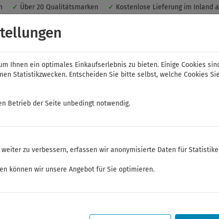
nen
✓
Über 20 Qualitätsmarken
✓
Kostenlose Lieferung im Inland 
 ein optimales Einkaufserlebnis. Dabei werden beispielsweise die Se
tellungen
peichert. Ohne Cookies ist der Funktionsumfang des Online-Shops ein
m Ihnen ein optimales Einkaufserlebnis zu bieten. Einige Cookies sin
n Statistikzwecken. Entscheiden Sie bitte selbst, welche Cookies Sie
en Betrieb der Seite unbedingt notwendig.
NWS
ELORA
FELO
Bauer & Böcker
weiter zu verbessern, erfassen wir anonymisierte Daten für Statistik
r-Werkzeuge
Kraftschrauber-Werkzeuge 1"
Kraftschrauber-Steckschlüssel
ken können wir unsere Angebot für Sie optimieren.
Sommerferien
Sehr geehrte Kunden,