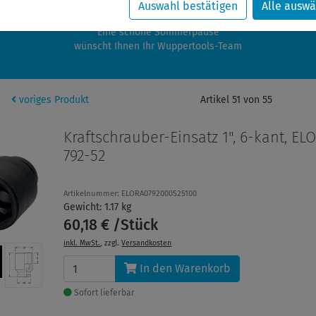
zwischen 28.07.2026 und 21.08.2026 machen auch wir Urlaub.
Auswahl bestätigen
Alle auswä
re Bestellungen in diesem Zeitraum werden ab dem 24.08.2026 verschic
Eine schöne Sommerpause
wünscht Ihnen Ihr Wuppertools-Team
voriges Produkt
Artikel 51 von 55
Kraftschrauber-Einsatz 1", 6-kant, EL
792-52
Artikelnummer: ELORA0792000525100
Gewicht: 1.17 kg
60,18 € /Stück
inkl. MwSt.
, zzgl.
Versandkosten
In den Warenkorb
Sofort lieferbar