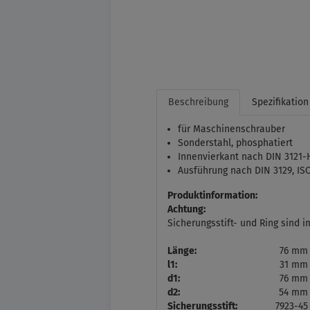
Beschreibung
Spezifikation
für Maschinenschrauber
Sonderstahl, phosphatiert
Innenvierkant nach DIN 3121-H
Ausführung nach DIN 3129, IS
Produktinformation:
Achtung:
Sicherungsstift- und Ring sind i
Länge:
76 mm
l1:
31 mm
d1:
76 mm
d2:
54 mm
Sicherungsstift:
7923-4