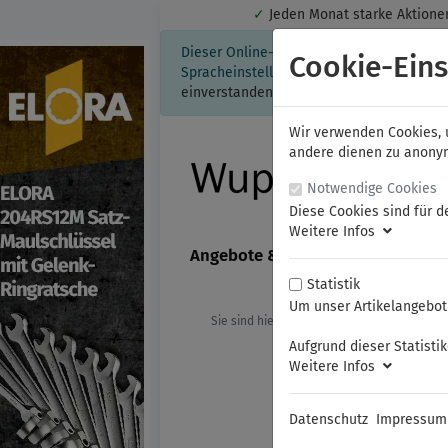
✓
Jeden Monat starke Aktio
Dieser Online-Shop verwendet Cookies für
Cookie-Eins
Spracheinstellung auf Ihrem Rechner ges
einverstanden, klicken Sie bitte hier.
Wir verwenden Cookies, u
andere dienen zu anonyme
Notwendige Cookies
Diese Cookies sind für d
Weitere Infos
Angebote & Neuheiten
FAMAG
Statistik
Um unser Artikelangebot 
Sie sind hier:
ELORA
Kraftschraube
Aufgrund dieser Statisti
Weitere Infos
Datenschutz
Impressum