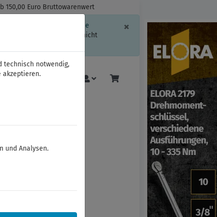
ab 150,00 Euro Bruttowarenwert
Schließen
×
ssion-Informationen oder die
geschränkt.
Sind Sie damit nicht
d technisch notwendig,
 akzeptieren.
Mehr
en und Analysen.
-Einsätze 1"