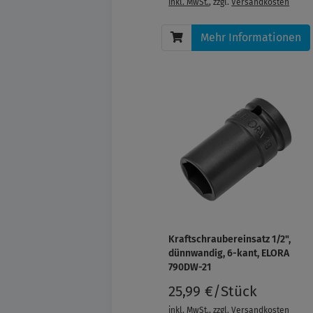
inkl. MwSt.
, zzgl.
Versandkosten
Mehr Informationen
Kraftschraubereinsatz 1/2",
dünnwandig, 6-kant, ELORA
790DW-21
25,99 €/Stück
inkl. MwSt.
, zzgl.
Versandkosten