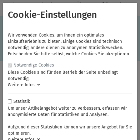
✓
Jeden Monat starke Aktionen
✓
Über 20 Qualitätsmarken
✓
Kostenlose Lieferung im Inland ab 150,00 Euro Bruttowarenwert
Cookie-Einstellungen
S
×
Dieser Online-Shop verwendet Cookies für ein optimales
Einkaufserlebnis. Dabei werden beispielsweise die Session-
Informationen oder die Spracheinstellung auf Ihrem Rechner
Wir verwenden Cookies, um Ihnen ein optimales
gespeichert. Ohne Cookies ist der Funktionsumfang des
Einkaufserlebnis zu bieten. Einige Cookies sind technisch
Online-Shops eingeschränkt.
notwendig, andere dienen zu anonymen Statistikzwecken.
Sind Sie damit nicht
einverstanden, klicken Sie bitte hier.
Entscheiden Sie bitte selbst, welche Cookies Sie akzeptieren.
Notwendige Cookies
Diese Cookies sind für den Betrieb der Seite unbedingt
notwendig.
Weitere Infos
Statistik
Um unser Artikelangebot weiter zu verbessern, erfassen wir
anonymisierte Daten für Statistiken und Analysen.
Sie sind hier:
ELORA
Kraftschrauber-Werkzeuge
Kraftschrauber-Werkzeuge 3/8"
Aufgrund dieser Statistiken können wir unsere Angebot für Sie
Kraftschrauber-Steckschlüssel-Einsätze 3/8"
optimieren.
Weitere Infos