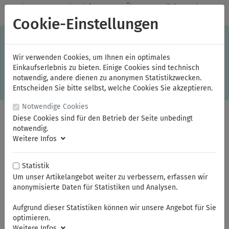
✓
Jeden Monat starke Aktionen
✓
Über 20 Qualitätsmarken
✓
Kostenlose Lieferung im Inland ab 150,00 Euro Bruttowarenwert
Cookie-Einstellungen
S
×
Dieser Online-Shop verwendet Cookies für ein optimales
Einkaufserlebnis. Dabei werden beispielsweise die Session-
Informationen oder die Spracheinstellung auf Ihrem Rechner
Wir verwenden Cookies, um Ihnen ein optimales
gespeichert. Ohne Cookies ist der Funktionsumfang des
Einkaufserlebnis zu bieten. Einige Cookies sind technisch
Online-Shops eingeschränkt.
notwendig, andere dienen zu anonymen Statistikzwecken.
Sind Sie damit nicht
einverstanden, klicken Sie bitte hier.
Entscheiden Sie bitte selbst, welche Cookies Sie akzeptieren.
Notwendige Cookies
Diese Cookies sind für den Betrieb der Seite unbedingt
notwendig.
Weitere Infos
Statistik
Um unser Artikelangebot weiter zu verbessern, erfassen wir
anonymisierte Daten für Statistiken und Analysen.
Sie sind hier:
ELORA
Mess- und Prüfwerkzeuge
Fühlerblattlehren und Anreissprodukte
Aufgrund dieser Statistiken können wir unsere Angebot für Sie
optimieren.
Weitere Infos