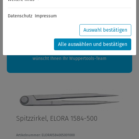
Sommerferien
Datenschutz
Impressum
Sehr geehrte Kunden,
zwischen 28.07.2026 und 21.08.2026 machen auch wir
Auswahl bestätigen
Urlaub.
Ihre Bestellungen in diesem Zeitraum werden ab dem
Alle auswählen und bestätigen
24.08.2026 verschickt.
Eine schöne Sommerpause
wünscht Ihnen Ihr Wuppertools-Team
Spitzzirkel, ELORA 1584-500
Artikelnummer: ELORA1584005001000