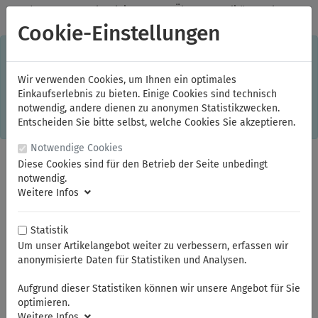
✓
Jeden Monat starke Aktionen
✓
Über 20 Qualitätsmarken
✓
Kostenlose Lieferung im Inland ab 150,00 Euro Bruttowarenwert
Cookie-Einstellungen
S
×
Dieser Online-Shop verwendet Cookies für ein optimales
Einkaufserlebnis. Dabei werden beispielsweise die Session-
Informationen oder die Spracheinstellung auf Ihrem Rechner
Wir verwenden Cookies, um Ihnen ein optimales
gespeichert. Ohne Cookies ist der Funktionsumfang des
Einkaufserlebnis zu bieten. Einige Cookies sind technisch
Online-Shops eingeschränkt.
notwendig, andere dienen zu anonymen Statistikzwecken.
Sind Sie damit nicht
einverstanden, klicken Sie bitte hier.
Entscheiden Sie bitte selbst, welche Cookies Sie akzeptieren.
Notwendige Cookies
Diese Cookies sind für den Betrieb der Seite unbedingt
notwendig.
Weitere Infos
Statistik
Um unser Artikelangebot weiter zu verbessern, erfassen wir
anonymisierte Daten für Statistiken und Analysen.
Sie sind hier:
ELORA
Mess- und Prüfwerkzeuge
Messschieber und Mikrometer
Aufgrund dieser Statistiken können wir unsere Angebot für Sie
optimieren.
Weitere Infos