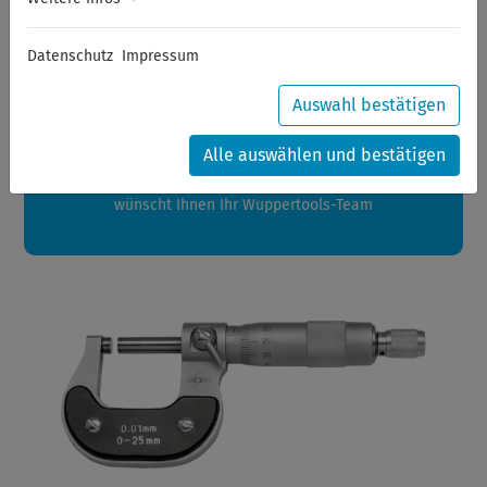
Sommerferien
Datenschutz
Impressum
Sehr geehrte Kunden,
zwischen 28.07.2026 und 21.08.2026 machen auch wir
Auswahl bestätigen
Urlaub.
Ihre Bestellungen in diesem Zeitraum werden ab dem
Alle auswählen und bestätigen
24.08.2026 verschickt.
Eine schöne Sommerpause
wünscht Ihnen Ihr Wuppertools-Team