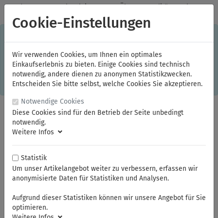
✓
Jeden Monat starke Aktionen
✓
Über 20 Qualitätsmarken
✓
Kostenlose Lieferung im Inland ab 150,00 Euro Bruttowarenwert
Cookie-Einstellungen
S
×
Dieser Online-Shop verwendet Cookies für ein optimales
Einkaufserlebnis. Dabei werden beispielsweise die Session-
Informationen oder die Spracheinstellung auf Ihrem Rechner
Wir verwenden Cookies, um Ihnen ein optimales
gespeichert. Ohne Cookies ist der Funktionsumfang des
Einkaufserlebnis zu bieten. Einige Cookies sind technisch
Online-Shops eingeschränkt.
notwendig, andere dienen zu anonymen Statistikzwecken.
Sind Sie damit nicht
einverstanden, klicken Sie bitte hier.
Entscheiden Sie bitte selbst, welche Cookies Sie akzeptieren.
Notwendige Cookies
Diese Cookies sind für den Betrieb der Seite unbedingt
notwendig.
Weitere Infos
Statistik
Um unser Artikelangebot weiter zu verbessern, erfassen wir
anonymisierte Daten für Statistiken und Analysen.
Sie sind hier:
ELORA
Mess- und Prüfwerkzeuge
Winkeleisen
Aufgrund dieser Statistiken können wir unsere Angebot für Sie
optimieren.
Weitere Infos