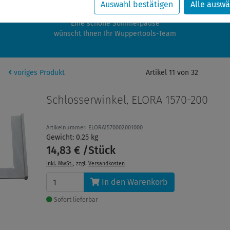
zwischen 28.07.2026 und 21.08.2026 machen auch wir Urlaub.
Auswahl bestätigen
Alle auswä
re Bestellungen in diesem Zeitraum werden ab dem 24.08.2026 verschic
Eine schöne Sommerpause
wünscht Ihnen Ihr Wuppertools-Team
voriges Produkt
Artikel 11 von 32
Schlosserwinkel, ELORA 1570-200
Artikelnummer: ELORA1570002001000
Gewicht: 0.25 kg
14,83 € /Stück
inkl. MwSt.
, zzgl.
Versandkosten
In den Warenkorb
Sofort lieferbar