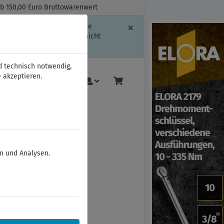
ab 150,00 Euro Bruttowarenwert
Schließen
×
ssion-Informationen oder die
geschränkt.
Sind Sie damit nicht
d technisch notwendig,
 akzeptieren.
Mehr
en und Analysen.