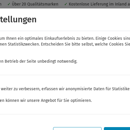
nen
✓
Über 20 Qualitätsmarken
✓
Kostenlose Lieferung im Inland 
 ein optimales Einkaufserlebnis. Dabei werden beispielsweise die Se
tellungen
peichert. Ohne Cookies ist der Funktionsumfang des Online-Shops ein
m Ihnen ein optimales Einkaufserlebnis zu bieten. Einige Cookies sin
n Statistikzwecken. Entscheiden Sie bitte selbst, welche Cookies Sie
en Betrieb der Seite unbedingt notwendig.
NWS
ELORA
FELO
Bauer & Böcker
weiter zu verbessern, erfassen wir anonymisierte Daten für Statistik
werkzeuge
Winkeleisen
ken können wir unsere Angebot für Sie optimieren.
Sommerferien
Sehr geehrte Kunden,