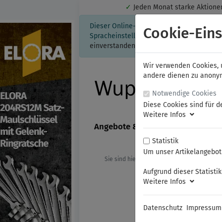
✓
Jeden Monat starke Aktio
Dieser Online-Shop verwendet Cookies für
Cookie-Eins
Spracheinstellung auf Ihrem Rechner ges
einverstanden, klicken Sie bitte hier.
Wir verwenden Cookies, u
andere dienen zu anonyme
Notwendige Cookies
Diese Cookies sind für d
Weitere Infos
Angebote & Neuheiten
FAMAG
Statistik
Um unser Artikelangebot 
Sie sind hier:
ELORA
Mess- und Prüf
Aufgrund dieser Statisti
Weitere Infos
Datenschutz
Impressum