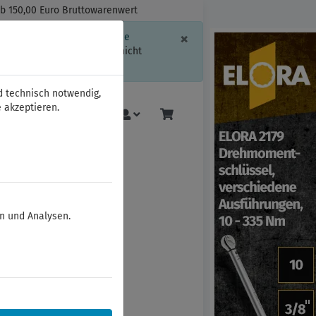
ab 150,00 Euro Bruttowarenwert
Schließen
×
ssion-Informationen oder die
geschränkt.
Sind Sie damit nicht
d technisch notwendig,
 akzeptieren.
Mehr
en und Analysen.