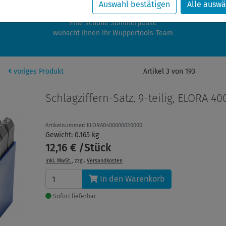
zwischen 28.07.2026 und 21.08.2026 machen auch wir Urlaub.
Auswahl bestätigen
Alle auswä
re Bestellungen in diesem Zeitraum werden ab dem 24.08.2026 verschic
Eine schöne Sommerpause
wünscht Ihnen Ihr Wuppertools-Team
voriges Produkt
Artikel 3 von 193
Schlagziffern-Satz, 9-teilig, ELORA 40
Artikelnummer: ELORA0400000020000
Gewicht: 0.165 kg
12,16 € /Stück
inkl. MwSt.
, zzgl.
Versandkosten
In den Warenkorb
Sofort lieferbar