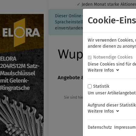
✓
Jeden Monat starke Aktio
Dieser Online-Shop verwendet Cookies für
Cookie-Eins
Spracheinstellung auf Ihrem Rechner ges
einverstanden, klicken Sie bitte hier.
Wir verwenden Cookies, u
andere dienen zu anonyme
Notwendige Cookies
Diese Cookies sind für d
Weitere Infos
Angebote & Neuheiten
FAMAG
Statistik
Um unser Artikelangebot 
Sie sind hier:
ELORA
Schlagwerkzeu
Aufgrund dieser Statisti
Weitere Infos
Datenschutz
Impressum