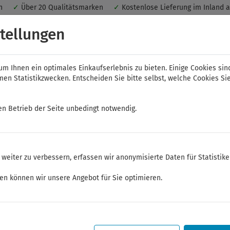
nen
✓
Über 20 Qualitätsmarken
✓
Kostenlose Lieferung im Inland 
 ein optimales Einkaufserlebnis. Dabei werden beispielsweise die Se
tellungen
peichert. Ohne Cookies ist der Funktionsumfang des Online-Shops ein
m Ihnen ein optimales Einkaufserlebnis zu bieten. Einige Cookies sin
n Statistikzwecken. Entscheiden Sie bitte selbst, welche Cookies Sie
en Betrieb der Seite unbedingt notwendig.
NWS
ELORA
FELO
Bauer & Böcker
weiter zu verbessern, erfassen wir anonymisierte Daten für Statistik
ge
Durchtreiber, Körner, Splinttreiber
ken können wir unsere Angebot für Sie optimieren.
Sommerferien
Sehr geehrte Kunden,