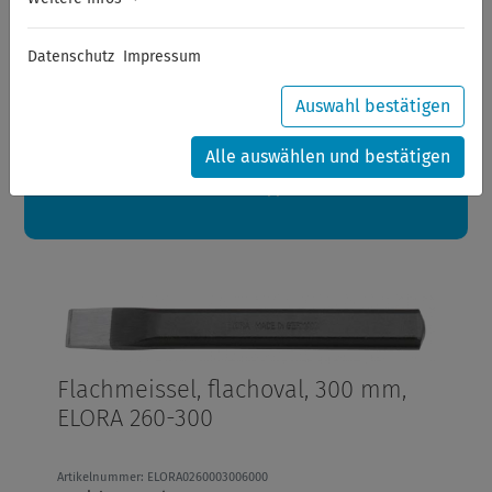
Sommerferien
Datenschutz
Impressum
Sehr geehrte Kunden,
zwischen 28.07.2026 und 21.08.2026 machen auch wir
Urlaub.
Auswahl bestätigen
Ihre Bestellungen in diesem Zeitraum werden ab dem
24.08.2026 verschickt.
Alle auswählen und bestätigen
Eine schöne Sommerpause
wünscht Ihnen Ihr Wuppertools-Team
Flachmeissel, flachoval, 300 mm,
ELORA 260-300
Artikelnummer: ELORA0260003006000