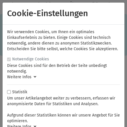
✓
Jeden Monat starke Aktionen
✓
Über 20 Qualitätsmarken
✓
Kostenlose Lieferung im Inland ab 150,00 Euro Bruttowarenwert
Cookie-Einstellungen
S
×
Dieser Online-Shop verwendet Cookies für ein optimales
Einkaufserlebnis. Dabei werden beispielsweise die Session-
Informationen oder die Spracheinstellung auf Ihrem Rechner
Wir verwenden Cookies, um Ihnen ein optimales
gespeichert. Ohne Cookies ist der Funktionsumfang des
Einkaufserlebnis zu bieten. Einige Cookies sind technisch
Online-Shops eingeschränkt.
notwendig, andere dienen zu anonymen Statistikzwecken.
Sind Sie damit nicht
einverstanden, klicken Sie bitte hier.
Entscheiden Sie bitte selbst, welche Cookies Sie akzeptieren.
Notwendige Cookies
Diese Cookies sind für den Betrieb der Seite unbedingt
notwendig.
Weitere Infos
Statistik
Um unser Artikelangebot weiter zu verbessern, erfassen wir
anonymisierte Daten für Statistiken und Analysen.
Sie sind hier:
ELORA
Schlagwerkzeuge
Handschlagwerkzeuge
Aufgrund dieser Statistiken können wir unsere Angebot für Sie
optimieren.
Weitere Infos