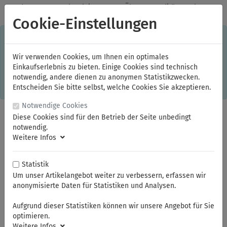
✓
Jeden Monat starke Aktionen
✓
Über 20 Qualitätsmarken
✓
Kostenlose Lieferung im Inland ab 150,00 Euro Bruttowarenwert
Cookie-Einstellungen
S
×
Dieser Online-Shop verwendet Cookies für ein optimales
Einkaufserlebnis. Dabei werden beispielsweise die Session-
Informationen oder die Spracheinstellung auf Ihrem Rechner
Wir verwenden Cookies, um Ihnen ein optimales
gespeichert. Ohne Cookies ist der Funktionsumfang des
Einkaufserlebnis zu bieten. Einige Cookies sind technisch
Online-Shops eingeschränkt.
notwendig, andere dienen zu anonymen Statistikzwecken.
Sind Sie damit nicht
einverstanden, klicken Sie bitte hier.
Entscheiden Sie bitte selbst, welche Cookies Sie akzeptieren.
Notwendige Cookies
Diese Cookies sind für den Betrieb der Seite unbedingt
notwendig.
Weitere Infos
Statistik
Um unser Artikelangebot weiter zu verbessern, erfassen wir
anonymisierte Daten für Statistiken und Analysen.
Sie sind hier:
ELORA
Schlagwerkzeuge
Montierwerkzeuge, Nageleisen und Brechstangen
Aufgrund dieser Statistiken können wir unsere Angebot für Sie
optimieren.
Weitere Infos