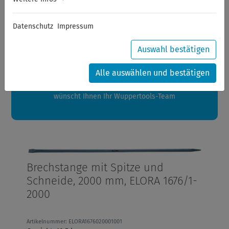
Sommerferien
Datenschutz
Impressum
Sehr geehrte Kunden,
zwischen 28.07.2026 und 21.08.2026 machen auch wir
Auswahl bestätigen
Urlaub.
Ihre Bestellungen in diesem Zeitraum werden ab dem
Alle auswählen und bestätigen
24.08.2026 verschickt.
Eine schöne Sommerpause
wünscht Ihnen Ihr Wuppertools-Team
Brechstange mit Spitze und
Schneide, 2000 mm, ELORA 1676/1-
2000
Artikelnummer: ELORA1676020001001