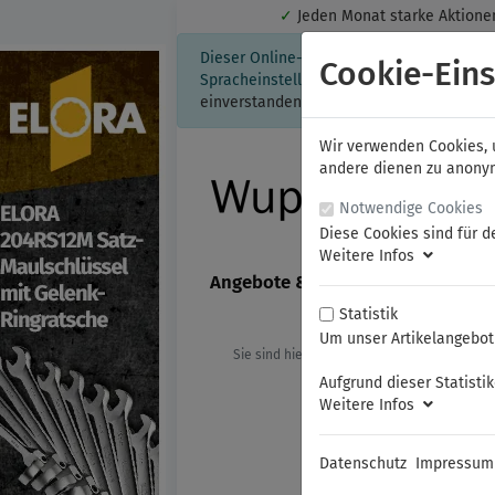
✓
Jeden Monat starke Aktio
Dieser Online-Shop verwendet Cookies für
Cookie-Eins
Spracheinstellung auf Ihrem Rechner ges
einverstanden, klicken Sie bitte hier.
Wir verwenden Cookies, u
andere dienen zu anonyme
Notwendige Cookies
Diese Cookies sind für d
Weitere Infos
Angebote & Neuheiten
FAMAG
Statistik
Um unser Artikelangebot 
Sie sind hier:
ELORA
Schlagwerkzeu
Aufgrund dieser Statisti
Weitere Infos
Datenschutz
Impressum