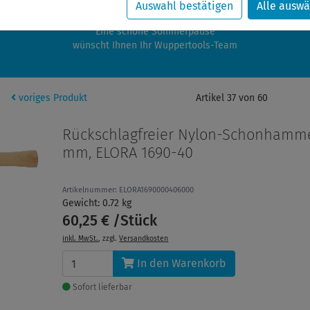
zwischen 28.07.2026 und 21.08.2026 machen auch wir Urlaub.
Auswahl bestätigen
Alle auswä
re Bestellungen in diesem Zeitraum werden ab dem 24.08.2026 verschic
Eine schöne Sommerpause
wünscht Ihnen Ihr Wuppertools-Team
voriges Produkt
Artikel 37 von 60
Rückschlagfreier Nylon-Schonhamme
mm, ELORA 1690-40
Artikelnummer: ELORA1690000406000
Gewicht: 0.72 kg
60,25 € /Stück
inkl. MwSt.
, zzgl.
Versandkosten
In den Warenkorb
Sofort lieferbar