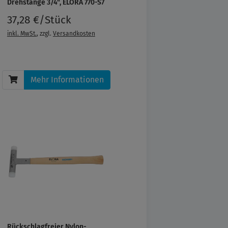
Drehstange 3/4", ELORA 770-S7
37,28 €/Stück
inkl. MwSt.
, zzgl.
Versandkosten
Mehr Informationen
Rückschlagfreier Nylon-