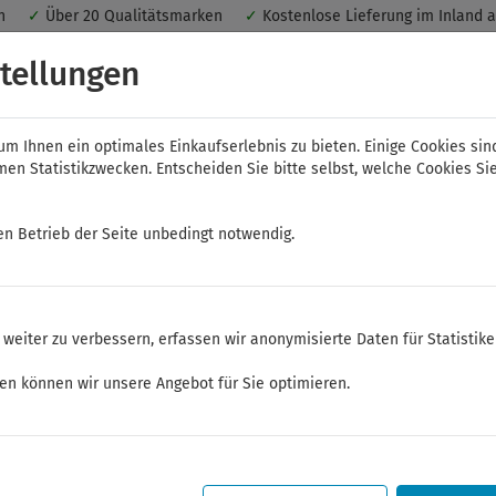
nen
✓
Über 20 Qualitätsmarken
✓
Kostenlose Lieferung im Inland 
 ein optimales Einkaufserlebnis. Dabei werden beispielsweise die Se
tellungen
peichert. Ohne Cookies ist der Funktionsumfang des Online-Shops ein
m Ihnen ein optimales Einkaufserlebnis zu bieten. Einige Cookies sin
n Statistikzwecken. Entscheiden Sie bitte selbst, welche Cookies Sie
en Betrieb der Seite unbedingt notwendig.
NWS
ELORA
FELO
Bauer & Böcker
weiter zu verbessern, erfassen wir anonymisierte Daten für Statistik
ge
Schonhämmer
ken können wir unsere Angebot für Sie optimieren.
Sommerferien
Sehr geehrte Kunden,