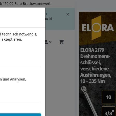
ab 150,00 Euro Bruttowarenwert
Schließen
×
ssion-Informationen oder die
geschränkt.
Sind Sie damit nicht
d technisch notwendig,
 akzeptieren.
Mehr
en und Analysen.