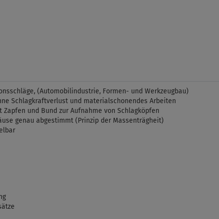
ionsschläge, (Automobilindustrie, Formen- und Werkzeugbau)
ohne Schlagkraftverlust und materialschonendes Arbeiten
mit Zapfen und Bund zur Aufnahme von Schlagköpfen
äuse genau abgestimmt (Prinzip der Massenträgheit)
elbar
ng
sätze