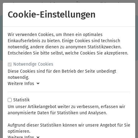
✓
Jeden Monat starke Aktionen
✓
Über 20 Qualitätsmarken
✓
Kostenlose Lieferung im Inland ab 150,00 Euro Bruttowarenwert
Cookie-Einstellungen
S
×
Dieser Online-Shop verwendet Cookies für ein optimales
Einkaufserlebnis. Dabei werden beispielsweise die Session-
Informationen oder die Spracheinstellung auf Ihrem Rechner
Wir verwenden Cookies, um Ihnen ein optimales
gespeichert. Ohne Cookies ist der Funktionsumfang des
Einkaufserlebnis zu bieten. Einige Cookies sind technisch
Online-Shops eingeschränkt.
notwendig, andere dienen zu anonymen Statistikzwecken.
Sind Sie damit nicht
einverstanden, klicken Sie bitte hier.
Entscheiden Sie bitte selbst, welche Cookies Sie akzeptieren.
Notwendige Cookies
Diese Cookies sind für den Betrieb der Seite unbedingt
notwendig.
Weitere Infos
Statistik
Um unser Artikelangebot weiter zu verbessern, erfassen wir
anonymisierte Daten für Statistiken und Analysen.
Sie sind hier:
ELORA
Schlagwerkzeuge
Schonhämmer
Aufgrund dieser Statistiken können wir unsere Angebot für Sie
optimieren.
Weitere Infos