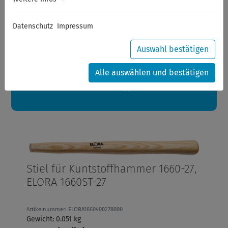
Sommerferien
Datenschutz
Impressum
Sehr geehrte Kunden,
zwischen 28.07.2026 und 21.08.2026 machen auch wir
Urlaub.
Auswahl bestätigen
Ihre Bestellungen in diesem Zeitraum werden ab dem
24.08.2026 verschickt.
Alle auswählen und bestätigen
Eine schöne Sommerpause
wünscht Ihnen Ihr Wuppertools-Team
Stiel für Kuntstoffhammer 1660-27,
ELORA 1660ST-27
Artikelnummer: ELORA1660400278000
Gewicht: 0.051 kg