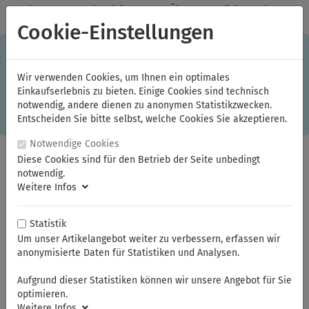
✓
Jeden Monat starke Aktionen
✓
Über 20 Qualitätsmarken
✓
Kostenlose Lieferung im Inland ab 150,00 Euro Bruttowarenwert
Cookie-Einstellungen
S
×
Dieser Online-Shop verwendet Cookies für ein optimales
Einkaufserlebnis. Dabei werden beispielsweise die Session-
Informationen oder die Spracheinstellung auf Ihrem Rechner
Wir verwenden Cookies, um Ihnen ein optimales
gespeichert. Ohne Cookies ist der Funktionsumfang des
Einkaufserlebnis zu bieten. Einige Cookies sind technisch
Online-Shops eingeschränkt.
notwendig, andere dienen zu anonymen Statistikzwecken.
Sind Sie damit nicht
einverstanden, klicken Sie bitte hier.
Entscheiden Sie bitte selbst, welche Cookies Sie akzeptieren.
Notwendige Cookies
Diese Cookies sind für den Betrieb der Seite unbedingt
notwendig.
Weitere Infos
Statistik
Um unser Artikelangebot weiter zu verbessern, erfassen wir
anonymisierte Daten für Statistiken und Analysen.
Sie sind hier:
ELORA
Schraubendreher
Schraubendreher
Schraubendreher
Aufgrund dieser Statistiken können wir unsere Angebot für Sie
optimieren.
Weitere Infos