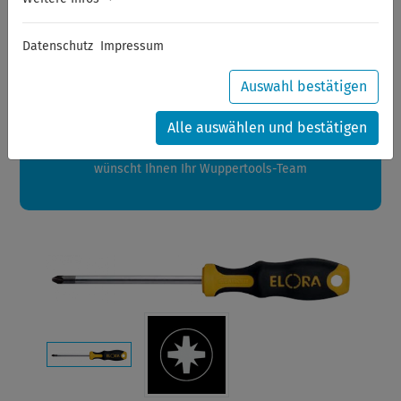
Sommerferien
Datenschutz
Impressum
Sehr geehrte Kunden,
zwischen 28.07.2026 und 21.08.2026 machen auch wir
Auswahl bestätigen
Urlaub.
Ihre Bestellungen in diesem Zeitraum werden ab dem
Alle auswählen und bestätigen
24.08.2026 verschickt.
Eine schöne Sommerpause
wünscht Ihnen Ihr Wuppertools-Team