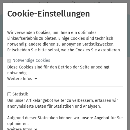
✓
Jeden Monat starke Aktionen
✓
Über 20 Qualitätsmarken
✓
Kostenlose Lieferung im Inland ab 150,00 Euro Bruttowarenwert
Cookie-Einstellungen
S
×
Dieser Online-Shop verwendet Cookies für ein optimales
Einkaufserlebnis. Dabei werden beispielsweise die Session-
Informationen oder die Spracheinstellung auf Ihrem Rechner
Wir verwenden Cookies, um Ihnen ein optimales
gespeichert. Ohne Cookies ist der Funktionsumfang des
Einkaufserlebnis zu bieten. Einige Cookies sind technisch
Online-Shops eingeschränkt.
notwendig, andere dienen zu anonymen Statistikzwecken.
Sind Sie damit nicht
einverstanden, klicken Sie bitte hier.
Entscheiden Sie bitte selbst, welche Cookies Sie akzeptieren.
Notwendige Cookies
Diese Cookies sind für den Betrieb der Seite unbedingt
notwendig.
Weitere Infos
Statistik
Um unser Artikelangebot weiter zu verbessern, erfassen wir
anonymisierte Daten für Statistiken und Analysen.
Sie sind hier:
ELORA
Schraubendreher
Schraubendreher
Schraubendreher
Aufgrund dieser Statistiken können wir unsere Angebot für Sie
optimieren.
Weitere Infos