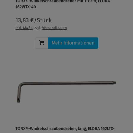
TORX®-Winkelschraubendreher mit T-Griff, ELORA
162WTX-40
13,83 €/Stück
inkl. MwSt.
, zzgl.
Versandkosten
Mehr Informationen
TORX®-Winkelschraubendreher, lang, ELORA 162LTX-