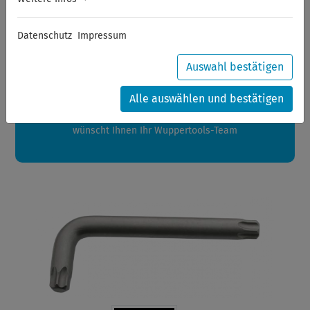
Sommerferien
Datenschutz
Impressum
Sehr geehrte Kunden,
zwischen 28.07.2026 und 21.08.2026 machen auch wir
Auswahl bestätigen
Urlaub.
Ihre Bestellungen in diesem Zeitraum werden ab dem
Alle auswählen und bestätigen
24.08.2026 verschickt.
Eine schöne Sommerpause
wünscht Ihnen Ihr Wuppertools-Team