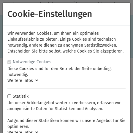
✓
Jeden Monat starke Aktionen
✓
Über 20 Qualitätsmarken
✓
Kostenlose Lieferung im Inland ab 150,00 Euro Bruttowarenwert
Cookie-Einstellungen
S
×
Dieser Online-Shop verwendet Cookies für ein optimales
Einkaufserlebnis. Dabei werden beispielsweise die Session-
Informationen oder die Spracheinstellung auf Ihrem Rechner
Wir verwenden Cookies, um Ihnen ein optimales
gespeichert. Ohne Cookies ist der Funktionsumfang des
Einkaufserlebnis zu bieten. Einige Cookies sind technisch
Online-Shops eingeschränkt.
notwendig, andere dienen zu anonymen Statistikzwecken.
Sind Sie damit nicht
einverstanden, klicken Sie bitte hier.
Entscheiden Sie bitte selbst, welche Cookies Sie akzeptieren.
Notwendige Cookies
Diese Cookies sind für den Betrieb der Seite unbedingt
notwendig.
Weitere Infos
Statistik
Um unser Artikelangebot weiter zu verbessern, erfassen wir
anonymisierte Daten für Statistiken und Analysen.
Sie sind hier:
ELORA
Schraubendreher
TORX®-Winkelschraubendreher
Aufgrund dieser Statistiken können wir unsere Angebot für Sie
optimieren.
Weitere Infos