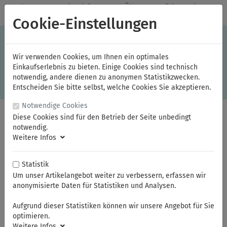
✓
Jeden Monat starke Aktionen
✓
Über 20 Qualitätsmarken
✓
Kostenlose Lieferung im Inland ab 150,00 Euro Bruttowarenwert
Cookie-Einstellungen
S
×
Dieser Online-Shop verwendet Cookies für ein optimales
Einkaufserlebnis. Dabei werden beispielsweise die Session-
Informationen oder die Spracheinstellung auf Ihrem Rechner
Wir verwenden Cookies, um Ihnen ein optimales
gespeichert. Ohne Cookies ist der Funktionsumfang des
Einkaufserlebnis zu bieten. Einige Cookies sind technisch
Online-Shops eingeschränkt.
notwendig, andere dienen zu anonymen Statistikzwecken.
Sind Sie damit nicht
einverstanden, klicken Sie bitte hier.
Entscheiden Sie bitte selbst, welche Cookies Sie akzeptieren.
Notwendige Cookies
Diese Cookies sind für den Betrieb der Seite unbedingt
notwendig.
Weitere Infos
Statistik
Um unser Artikelangebot weiter zu verbessern, erfassen wir
anonymisierte Daten für Statistiken und Analysen.
Sie sind hier:
ELORA
Schraubendreher
TORX®-Winkelschraubendreher
Aufgrund dieser Statistiken können wir unsere Angebot für Sie
optimieren.
Weitere Infos