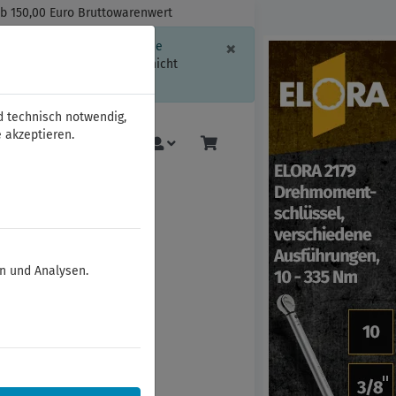
ab 150,00 Euro Bruttowarenwert
Schließen
×
ssion-Informationen oder die
geschränkt.
Sind Sie damit nicht
d technisch notwendig,
 akzeptieren.
Mehr
en und Analysen.