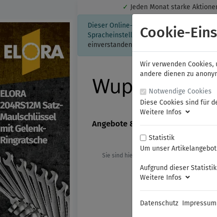
✓
Jeden Monat starke Aktio
Dieser Online-Shop verwendet Cookies für
Cookie-Eins
Spracheinstellung auf Ihrem Rechner ges
einverstanden, klicken Sie bitte hier.
Wir verwenden Cookies, u
andere dienen zu anonyme
Notwendige Cookies
Diese Cookies sind für d
Weitere Infos
Angebote & Neuheiten
FAMAG
Statistik
Um unser Artikelangebot 
Sie sind hier:
ELORA
Schraubenschl
Aufgrund dieser Statisti
Weitere Infos
Datenschutz
Impressum