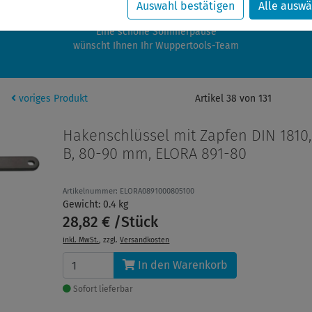
zwischen 28.07.2026 und 21.08.2026 machen auch wir Urlaub.
Auswahl bestätigen
Alle auswä
re Bestellungen in diesem Zeitraum werden ab dem 24.08.2026 verschic
Eine schöne Sommerpause
wünscht Ihnen Ihr Wuppertools-Team
voriges Produkt
Artikel 38 von 131
Hakenschlüssel mit Zapfen DIN 1810
B, 80-90 mm, ELORA 891-80
Artikelnummer: ELORA0891000805100
Gewicht: 0.4 kg
28,82 € /Stück
inkl. MwSt.
, zzgl.
Versandkosten
In den Warenkorb
Sofort lieferbar