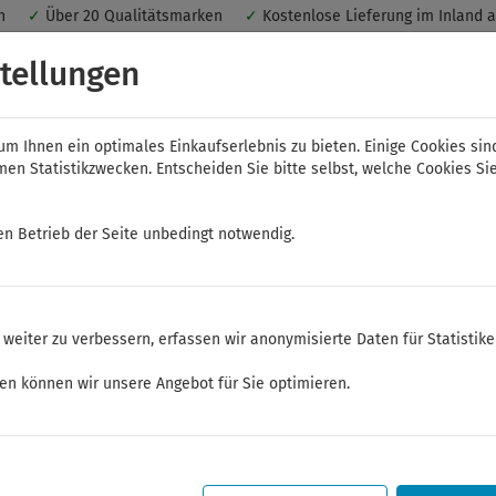
nen
✓
Über 20 Qualitätsmarken
✓
Kostenlose Lieferung im Inland 
 ein optimales Einkaufserlebnis. Dabei werden beispielsweise die Se
tellungen
peichert. Ohne Cookies ist der Funktionsumfang des Online-Shops ein
m Ihnen ein optimales Einkaufserlebnis zu bieten. Einige Cookies sin
n Statistikzwecken. Entscheiden Sie bitte selbst, welche Cookies Sie
en Betrieb der Seite unbedingt notwendig.
NWS
ELORA
FELO
Bauer & Böcker
weiter zu verbessern, erfassen wir anonymisierte Daten für Statistik
üssel
Haken- und DIN-Schlüssel
ken können wir unsere Angebot für Sie optimieren.
Sommerferien
Sehr geehrte Kunden,