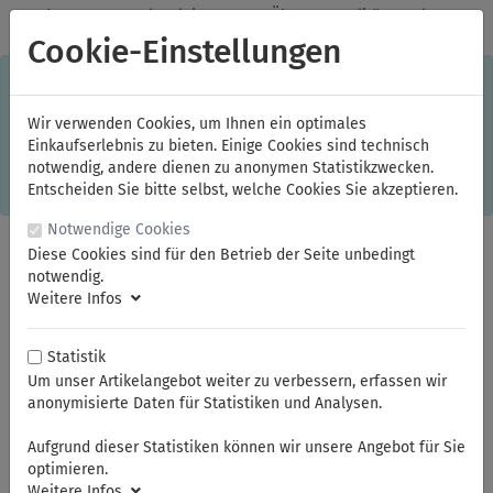
✓
Jeden Monat starke Aktionen
✓
Über 20 Qualitätsmarken
✓
Kostenlose Lieferung im Inland ab 150,00 Euro Bruttowarenwert
Cookie-Einstellungen
S
×
Dieser Online-Shop verwendet Cookies für ein optimales
Einkaufserlebnis. Dabei werden beispielsweise die Session-
Informationen oder die Spracheinstellung auf Ihrem Rechner
Wir verwenden Cookies, um Ihnen ein optimales
gespeichert. Ohne Cookies ist der Funktionsumfang des
Einkaufserlebnis zu bieten. Einige Cookies sind technisch
Online-Shops eingeschränkt.
notwendig, andere dienen zu anonymen Statistikzwecken.
Sind Sie damit nicht
einverstanden, klicken Sie bitte hier.
Entscheiden Sie bitte selbst, welche Cookies Sie akzeptieren.
Notwendige Cookies
Diese Cookies sind für den Betrieb der Seite unbedingt
notwendig.
Weitere Infos
Statistik
Um unser Artikelangebot weiter zu verbessern, erfassen wir
anonymisierte Daten für Statistiken und Analysen.
Sie sind hier:
ELORA
Schraubenschlüssel
Maulschlüssel
Aufgrund dieser Statistiken können wir unsere Angebot für Sie
optimieren.
Weitere Infos