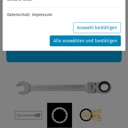
Sommerferien
Datenschutz
Impressum
Sehr geehrte Kunden,
zwischen 28.07.2026 und 21.08.2026 machen auch wir
Urlaub.
Auswahl bestätigen
Ihre Bestellungen in diesem Zeitraum werden ab dem
24.08.2026 verschickt.
Alle auswählen und bestätigen
Eine schöne Sommerpause
wünscht Ihnen Ihr Wuppertools-Team