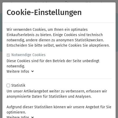
✓
Jeden Monat starke Aktionen
✓
Über 20 Qualitätsmarken
✓
Kostenlose Lieferung im Inland ab 150,00 Euro Bruttowarenwert
Cookie-Einstellungen
S
×
Dieser Online-Shop verwendet Cookies für ein optimales
Einkaufserlebnis. Dabei werden beispielsweise die Session-
Informationen oder die Spracheinstellung auf Ihrem Rechner
Wir verwenden Cookies, um Ihnen ein optimales
gespeichert. Ohne Cookies ist der Funktionsumfang des
Einkaufserlebnis zu bieten. Einige Cookies sind technisch
Online-Shops eingeschränkt.
notwendig, andere dienen zu anonymen Statistikzwecken.
Sind Sie damit nicht
einverstanden, klicken Sie bitte hier.
Entscheiden Sie bitte selbst, welche Cookies Sie akzeptieren.
Notwendige Cookies
Diese Cookies sind für den Betrieb der Seite unbedingt
notwendig.
Weitere Infos
Statistik
Um unser Artikelangebot weiter zu verbessern, erfassen wir
anonymisierte Daten für Statistiken und Analysen.
Sie sind hier:
ELORA
Schraubenschlüssel
Ringmaulschlüssel
Aufgrund dieser Statistiken können wir unsere Angebot für Sie
optimieren.
Weitere Infos