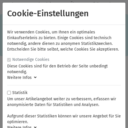
✓
Jeden Monat starke Aktionen
✓
Über 20 Qualitätsmarken
✓
Kostenlose Lieferung im Inland ab 150,00 Euro Bruttowarenwert
Cookie-Einstellungen
S
×
Dieser Online-Shop verwendet Cookies für ein optimales
Einkaufserlebnis. Dabei werden beispielsweise die Session-
Informationen oder die Spracheinstellung auf Ihrem Rechner
Wir verwenden Cookies, um Ihnen ein optimales
gespeichert. Ohne Cookies ist der Funktionsumfang des
Einkaufserlebnis zu bieten. Einige Cookies sind technisch
Online-Shops eingeschränkt.
notwendig, andere dienen zu anonymen Statistikzwecken.
Sind Sie damit nicht
einverstanden, klicken Sie bitte hier.
Entscheiden Sie bitte selbst, welche Cookies Sie akzeptieren.
Notwendige Cookies
Diese Cookies sind für den Betrieb der Seite unbedingt
notwendig.
Weitere Infos
Statistik
Um unser Artikelangebot weiter zu verbessern, erfassen wir
anonymisierte Daten für Statistiken und Analysen.
Sie sind hier:
ELORA
Schraubenschlüssel
Ringmaulschlüssel
Aufgrund dieser Statistiken können wir unsere Angebot für Sie
optimieren.
Weitere Infos