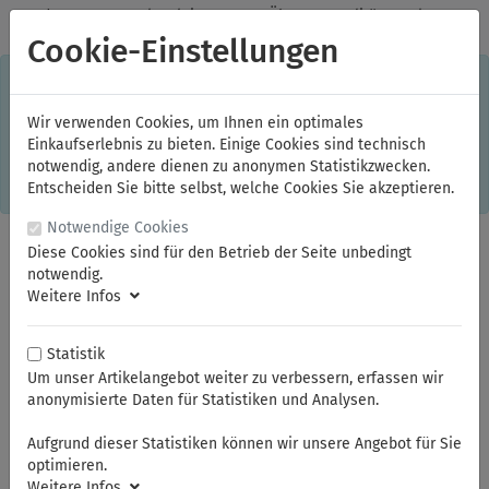
✓
Jeden Monat starke Aktionen
✓
Über 20 Qualitätsmarken
✓
Kostenlose Lieferung im Inland ab 150,00 Euro Bruttowarenwert
Cookie-Einstellungen
S
×
Dieser Online-Shop verwendet Cookies für ein optimales
Einkaufserlebnis. Dabei werden beispielsweise die Session-
Informationen oder die Spracheinstellung auf Ihrem Rechner
Wir verwenden Cookies, um Ihnen ein optimales
gespeichert. Ohne Cookies ist der Funktionsumfang des
Einkaufserlebnis zu bieten. Einige Cookies sind technisch
Online-Shops eingeschränkt.
notwendig, andere dienen zu anonymen Statistikzwecken.
Sind Sie damit nicht
einverstanden, klicken Sie bitte hier.
Entscheiden Sie bitte selbst, welche Cookies Sie akzeptieren.
Notwendige Cookies
Diese Cookies sind für den Betrieb der Seite unbedingt
notwendig.
Weitere Infos
Statistik
Um unser Artikelangebot weiter zu verbessern, erfassen wir
anonymisierte Daten für Statistiken und Analysen.
Sie sind hier:
ELORA
Schraubenschlüssel
Ringmaulschlüssel
Aufgrund dieser Statistiken können wir unsere Angebot für Sie
optimieren.
Weitere Infos