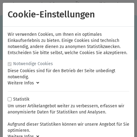
✓
Jeden Monat starke Aktionen
✓
Über 20 Qualitätsmarken
✓
Kostenlose Lieferung im Inland ab 150,00 Euro Bruttowarenwert
Cookie-Einstellungen
S
×
Dieser Online-Shop verwendet Cookies für ein optimales
Einkaufserlebnis. Dabei werden beispielsweise die Session-
Informationen oder die Spracheinstellung auf Ihrem Rechner
Wir verwenden Cookies, um Ihnen ein optimales
gespeichert. Ohne Cookies ist der Funktionsumfang des
Einkaufserlebnis zu bieten. Einige Cookies sind technisch
Online-Shops eingeschränkt.
notwendig, andere dienen zu anonymen Statistikzwecken.
Sind Sie damit nicht
einverstanden, klicken Sie bitte hier.
Entscheiden Sie bitte selbst, welche Cookies Sie akzeptieren.
Notwendige Cookies
Diese Cookies sind für den Betrieb der Seite unbedingt
notwendig.
Weitere Infos
Statistik
Um unser Artikelangebot weiter zu verbessern, erfassen wir
anonymisierte Daten für Statistiken und Analysen.
Sie sind hier:
ELORA
Schraubenschlüssel
Ringmaulschlüssel
Aufgrund dieser Statistiken können wir unsere Angebot für Sie
optimieren.
Weitere Infos