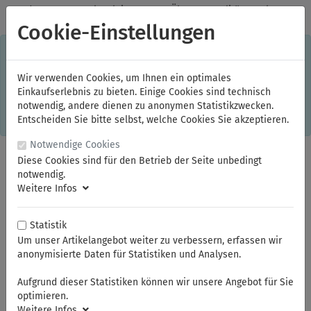
✓
Jeden Monat starke Aktionen
✓
Über 20 Qualitätsmarken
✓
Kostenlose Lieferung im Inland ab 150,00 Euro Bruttowarenwert
Cookie-Einstellungen
S
×
Dieser Online-Shop verwendet Cookies für ein optimales
Einkaufserlebnis. Dabei werden beispielsweise die Session-
Informationen oder die Spracheinstellung auf Ihrem Rechner
Wir verwenden Cookies, um Ihnen ein optimales
gespeichert. Ohne Cookies ist der Funktionsumfang des
Einkaufserlebnis zu bieten. Einige Cookies sind technisch
Online-Shops eingeschränkt.
notwendig, andere dienen zu anonymen Statistikzwecken.
Sind Sie damit nicht
einverstanden, klicken Sie bitte hier.
Entscheiden Sie bitte selbst, welche Cookies Sie akzeptieren.
Notwendige Cookies
Diese Cookies sind für den Betrieb der Seite unbedingt
notwendig.
Weitere Infos
Statistik
Um unser Artikelangebot weiter zu verbessern, erfassen wir
anonymisierte Daten für Statistiken und Analysen.
Sie sind hier:
ELORA
Schraubenschlüssel
Ringmaulschlüssel
Aufgrund dieser Statistiken können wir unsere Angebot für Sie
optimieren.
Weitere Infos