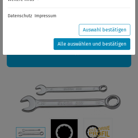
Sommerferien
Datenschutz
Impressum
Sehr geehrte Kunden,
zwischen 28.07.2026 und 21.08.2026 machen auch wir
Urlaub.
Auswahl bestätigen
Ihre Bestellungen in diesem Zeitraum werden ab dem
24.08.2026 verschickt.
Alle auswählen und bestätigen
Eine schöne Sommerpause
wünscht Ihnen Ihr Wuppertools-Team