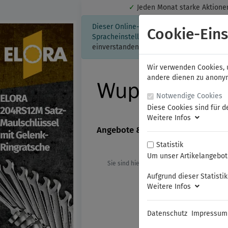
✓
Jeden Monat starke Aktio
Dieser Online-Shop verwendet Cookies für
Cookie-Eins
Spracheinstellung auf Ihrem Rechner ges
einverstanden, klicken Sie bitte hier.
Wir verwenden Cookies, u
andere dienen zu anonyme
Notwendige Cookies
Diese Cookies sind für d
Weitere Infos
Angebote & Neuheiten
FAMAG
Statistik
Um unser Artikelangebot 
Sie sind hier:
ELORA
Schraubenschl
Aufgrund dieser Statisti
Weitere Infos
Datenschutz
Impressum