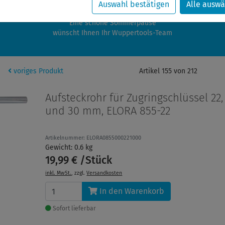
zwischen 28.07.2026 und 21.08.2026 machen auch wir Urlaub.
Auswahl bestätigen
Alle auswä
re Bestellungen in diesem Zeitraum werden ab dem 24.08.2026 verschic
Eine schöne Sommerpause
wünscht Ihnen Ihr Wuppertools-Team
voriges Produkt
Artikel 155 von 212
Aufsteckrohr für Zugringschlüssel 22, 
und 30 mm, ELORA 855-22
Artikelnummer: ELORA0855000221000
Gewicht: 0.6 kg
19,99 € /Stück
inkl. MwSt.
, zzgl.
Versandkosten
In den Warenkorb
Sofort lieferbar