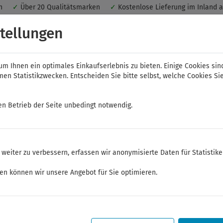
nen
✓
Über 20 Qualitätsmarken
✓
Kostenlose Lieferung im Inland 
 ein optimales Einkaufserlebnis. Dabei werden beispielsweise die Se
tellungen
peichert. Ohne Cookies ist der Funktionsumfang des Online-Shops ein
m Ihnen ein optimales Einkaufserlebnis zu bieten. Einige Cookies sin
n Statistikzwecken. Entscheiden Sie bitte selbst, welche Cookies Sie
en Betrieb der Seite unbedingt notwendig.
NWS
ELORA
FELO
Bauer & Böcker
weiter zu verbessern, erfassen wir anonymisierte Daten für Statistik
üssel
Schwere Schlag- und Zugringschlüssel
ken können wir unsere Angebot für Sie optimieren.
Sommerferien
Sehr geehrte Kunden,