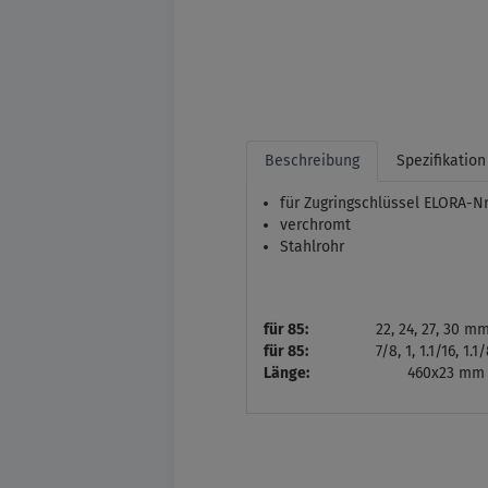
Beschreibung
Spezifikation
für Zugringschlüssel ELORA-Nr
verchromt
Stahlrohr
für 85:
22, 24, 27, 30 m
für 85:
7/8, 1, 1.1/16, 1.1
Länge:
460x23 mm