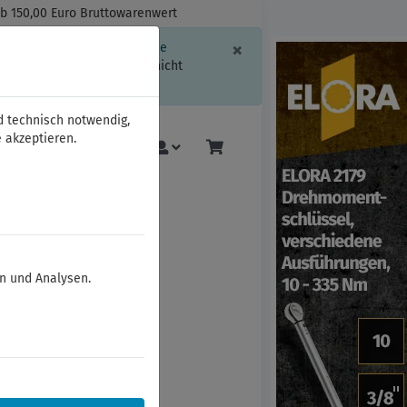
ab 150,00 Euro Bruttowarenwert
Schließen
×
ssion-Informationen oder die
geschränkt.
Sind Sie damit nicht
d technisch notwendig,
 akzeptieren.
Mehr
en und Analysen.