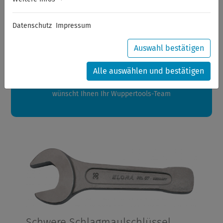
Sommerferien
Datenschutz
Impressum
Sehr geehrte Kunden,
zwischen 28.07.2026 und 21.08.2026 machen auch wir
Auswahl bestätigen
Urlaub.
Ihre Bestellungen in diesem Zeitraum werden ab dem
Alle auswählen und bestätigen
24.08.2026 verschickt.
Eine schöne Sommerpause
wünscht Ihnen Ihr Wuppertools-Team
Schwere Schlagmaulschlüssel,