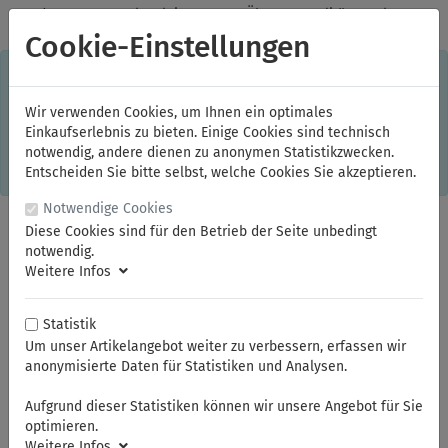
✓
Jeden Monat starke Aktionen
✓
Über 20 Qualitätsmarken
✓
Kostenlose Lieferung im Inland ab 150,00 Euro Bruttowarenwert
Cookie-Einstellungen
S
×
Dieser Online-Shop verwendet Cookies für ein optimales
Einkaufserlebnis. Dabei werden beispielsweise die Session-
Informationen oder die Spracheinstellung auf Ihrem Rechner
Wir verwenden Cookies, um Ihnen ein optimales
gespeichert. Ohne Cookies ist der Funktionsumfang des
Einkaufserlebnis zu bieten. Einige Cookies sind technisch
Online-Shops eingeschränkt.
notwendig, andere dienen zu anonymen Statistikzwecken.
Sind Sie damit nicht
einverstanden, klicken Sie bitte hier.
Entscheiden Sie bitte selbst, welche Cookies Sie akzeptieren.
Notwendige Cookies
Diese Cookies sind für den Betrieb der Seite unbedingt
notwendig.
Weitere Infos
Statistik
Um unser Artikelangebot weiter zu verbessern, erfassen wir
anonymisierte Daten für Statistiken und Analysen.
Sie sind hier:
ELORA
Schraubenschlüssel
Schwere Schlag- und Zugringschlüssel
Aufgrund dieser Statistiken können wir unsere Angebot für Sie
optimieren.
Weitere Infos