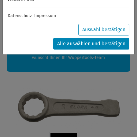
Sommerferien
Datenschutz
Impressum
Sehr geehrte Kunden,
zwischen 28.07.2026 und 21.08.2026 machen auch wir
Auswahl bestätigen
Urlaub.
Ihre Bestellungen in diesem Zeitraum werden ab dem
Alle auswählen und bestätigen
24.08.2026 verschickt.
Eine schöne Sommerpause
wünscht Ihnen Ihr Wuppertools-Team