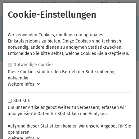
✓
Jeden Monat starke Aktionen
✓
Über 20 Qualitätsmarken
✓
Kostenlose Lieferung im Inland ab 150,00 Euro Bruttowarenwert
Cookie-Einstellungen
S
×
Dieser Online-Shop verwendet Cookies für ein optimales
Einkaufserlebnis. Dabei werden beispielsweise die Session-
Informationen oder die Spracheinstellung auf Ihrem Rechner
Wir verwenden Cookies, um Ihnen ein optimales
gespeichert. Ohne Cookies ist der Funktionsumfang des
Einkaufserlebnis zu bieten. Einige Cookies sind technisch
Online-Shops eingeschränkt.
notwendig, andere dienen zu anonymen Statistikzwecken.
Sind Sie damit nicht
einverstanden, klicken Sie bitte hier.
Entscheiden Sie bitte selbst, welche Cookies Sie akzeptieren.
Notwendige Cookies
Diese Cookies sind für den Betrieb der Seite unbedingt
notwendig.
Weitere Infos
Statistik
Um unser Artikelangebot weiter zu verbessern, erfassen wir
anonymisierte Daten für Statistiken und Analysen.
Sie sind hier:
ELORA
Schraubenschlüssel
Schwere Schlag- und Zugringschlüssel
Aufgrund dieser Statistiken können wir unsere Angebot für Sie
optimieren.
Weitere Infos