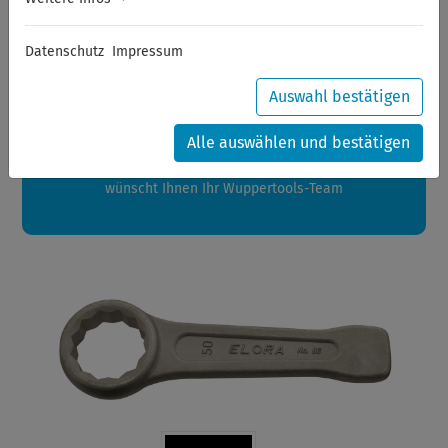
Sommerferien
Datenschutz
Impressum
Sehr geehrte Kunden,
zwischen 28.07.2026 und 21.08.2026 machen auch wir
Auswahl bestätigen
Urlaub.
Ihre Bestellungen in diesem Zeitraum werden ab dem
Alle auswählen und bestätigen
24.08.2026 verschickt.
Eine schöne Sommerpause
wünscht Ihnen Ihr Wuppertools-Team