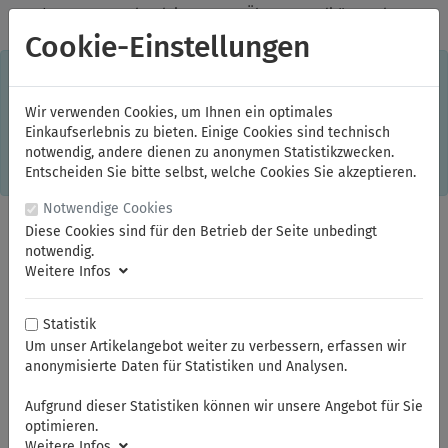
✓
Jeden Monat starke Aktionen
✓
Über 20 Qualitätsmarken
✓
Kostenlose Lieferung im Inland ab 150,00 Euro Bruttowarenwert
Cookie-Einstellungen
S
×
Dieser Online-Shop verwendet Cookies für ein optimales
Einkaufserlebnis. Dabei werden beispielsweise die Session-
Informationen oder die Spracheinstellung auf Ihrem Rechner
Wir verwenden Cookies, um Ihnen ein optimales
gespeichert. Ohne Cookies ist der Funktionsumfang des
Einkaufserlebnis zu bieten. Einige Cookies sind technisch
Online-Shops eingeschränkt.
notwendig, andere dienen zu anonymen Statistikzwecken.
Sind Sie damit nicht
einverstanden, klicken Sie bitte hier.
Entscheiden Sie bitte selbst, welche Cookies Sie akzeptieren.
Notwendige Cookies
Diese Cookies sind für den Betrieb der Seite unbedingt
notwendig.
Weitere Infos
Statistik
Um unser Artikelangebot weiter zu verbessern, erfassen wir
anonymisierte Daten für Statistiken und Analysen.
Sie sind hier:
ELORA
Schraubenschlüssel
Schwere Schlag- und Zugringschlüssel
Aufgrund dieser Statistiken können wir unsere Angebot für Sie
optimieren.
Weitere Infos