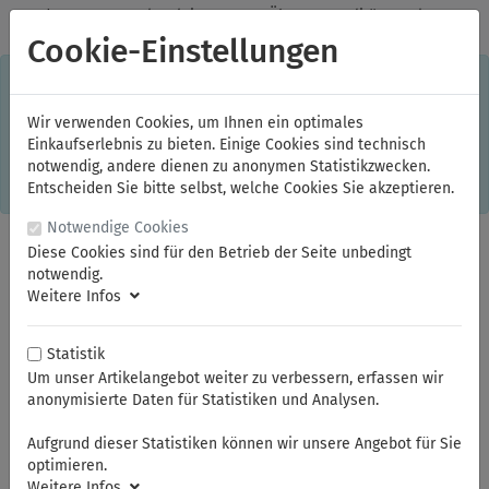
✓
Jeden Monat starke Aktionen
✓
Über 20 Qualitätsmarken
✓
Kostenlose Lieferung im Inland ab 150,00 Euro Bruttowarenwert
Cookie-Einstellungen
S
×
Dieser Online-Shop verwendet Cookies für ein optimales
Einkaufserlebnis. Dabei werden beispielsweise die Session-
Informationen oder die Spracheinstellung auf Ihrem Rechner
Wir verwenden Cookies, um Ihnen ein optimales
gespeichert. Ohne Cookies ist der Funktionsumfang des
Einkaufserlebnis zu bieten. Einige Cookies sind technisch
Online-Shops eingeschränkt.
notwendig, andere dienen zu anonymen Statistikzwecken.
Sind Sie damit nicht
einverstanden, klicken Sie bitte hier.
Entscheiden Sie bitte selbst, welche Cookies Sie akzeptieren.
Notwendige Cookies
Diese Cookies sind für den Betrieb der Seite unbedingt
notwendig.
Weitere Infos
Statistik
Um unser Artikelangebot weiter zu verbessern, erfassen wir
anonymisierte Daten für Statistiken und Analysen.
Sie sind hier:
ELORA
Schraubenschlüssel
Steckschlüssel
Aufgrund dieser Statistiken können wir unsere Angebot für Sie
optimieren.
Weitere Infos