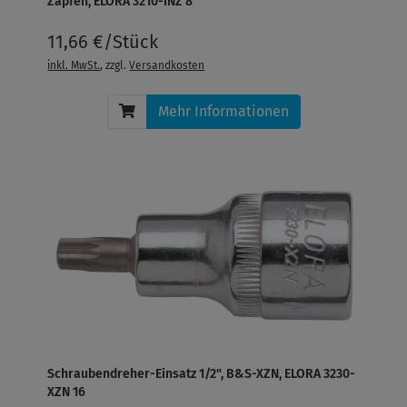
Zapfen, ELORA 3210-INZ 8
11,66 €/Stück
inkl. MwSt.
, zzgl.
Versandkosten
Mehr Informationen
Schraubendreher-Einsatz 1/2", B&S-XZN, ELORA 3230-
XZN 16