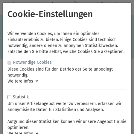
✓
Jeden Monat starke Aktionen
✓
Über 20 Qualitätsmarken
✓
Kostenlose Lieferung im Inland ab 150,00 Euro Bruttowarenwert
Cookie-Einstellungen
S
×
Dieser Online-Shop verwendet Cookies für ein optimales
Einkaufserlebnis. Dabei werden beispielsweise die Session-
Informationen oder die Spracheinstellung auf Ihrem Rechner
Wir verwenden Cookies, um Ihnen ein optimales
gespeichert. Ohne Cookies ist der Funktionsumfang des
Einkaufserlebnis zu bieten. Einige Cookies sind technisch
Online-Shops eingeschränkt.
notwendig, andere dienen zu anonymen Statistikzwecken.
Sind Sie damit nicht
einverstanden, klicken Sie bitte hier.
Entscheiden Sie bitte selbst, welche Cookies Sie akzeptieren.
Notwendige Cookies
Diese Cookies sind für den Betrieb der Seite unbedingt
notwendig.
Weitere Infos
Statistik
Um unser Artikelangebot weiter zu verbessern, erfassen wir
anonymisierte Daten für Statistiken und Analysen.
Sie sind hier:
ELORA
Schraubenschlüssel
Steckschlüssel
Aufgrund dieser Statistiken können wir unsere Angebot für Sie
optimieren.
Weitere Infos