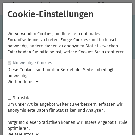
✓
Jeden Monat starke Aktionen
✓
Über 20 Qualitätsmarken
✓
Kostenlose Lieferung im Inland ab 150,00 Euro Bruttowarenwert
Cookie-Einstellungen
S
×
Dieser Online-Shop verwendet Cookies für ein optimales
Einkaufserlebnis. Dabei werden beispielsweise die Session-
Informationen oder die Spracheinstellung auf Ihrem Rechner
Wir verwenden Cookies, um Ihnen ein optimales
gespeichert. Ohne Cookies ist der Funktionsumfang des
Einkaufserlebnis zu bieten. Einige Cookies sind technisch
Online-Shops eingeschränkt.
notwendig, andere dienen zu anonymen Statistikzwecken.
Sind Sie damit nicht
einverstanden, klicken Sie bitte hier.
Entscheiden Sie bitte selbst, welche Cookies Sie akzeptieren.
Notwendige Cookies
Diese Cookies sind für den Betrieb der Seite unbedingt
notwendig.
Weitere Infos
Statistik
Um unser Artikelangebot weiter zu verbessern, erfassen wir
anonymisierte Daten für Statistiken und Analysen.
Sie sind hier:
ELORA
Schraubenschlüssel
Steckschlüssel
Aufgrund dieser Statistiken können wir unsere Angebot für Sie
optimieren.
Weitere Infos